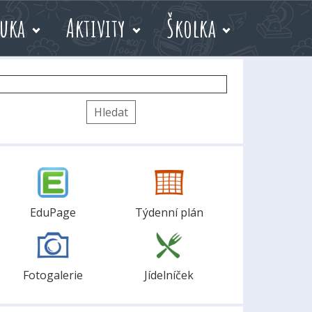
uka
Aktivity
Školka
yhledávání
EduPage
Týdenní plán
Fotogalerie
Jídelníček