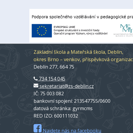
Základní škola a Mateřská škola, Deblín,
okres Brno – venkov, příspěvková organiza
Deblín 277, 664 75
734 154 045
sekretariat@zs-deblin.cz
IČ: 75 003 082
bankovní spojení: 213547755/0600
datová schránka: gyrmcms
RED IZO: 600111032
Najdete nás na facebooku