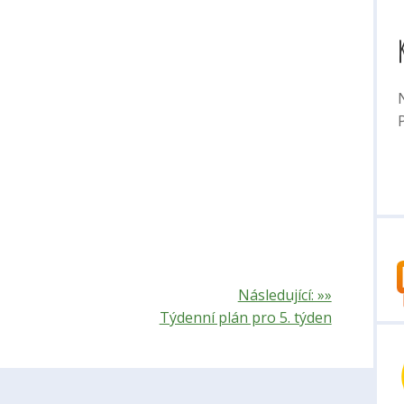
P
Následující: »»
Týdenní plán pro 5. týden