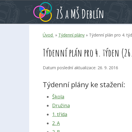
Přeskoč
Přeskoč
Přeskoč
ZŠ a MŠ Deblín
na
na
na
hlavní
rychlé
kalendář
obsah
volby
akcí
Úvod
»
Týdenní plány
» Týdenní plán pro 4. týde
Týdenní plán pro 4. týden (26.
Datum poslední aktualizace: 26. 9. 2016
Týdenní plány ke stažení:
Škola
Družina
1. třída
2. A
2. B