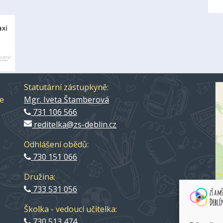
Statutární zástupkyně:
ce
Mgr. Iveta Štamberová
731 106 566
reditelka@zs-deblin.cz
Odhlášení obědů:
730 151 066
Družina:
733 531 056
Školka - vedoucí učitelka:
ZŠ
730 513 474