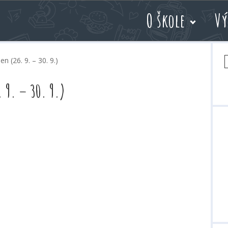
O škole
Vý
V
n (26. 9. – 30. 9.)
 9. – 30. 9.)