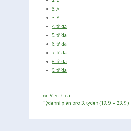
3. A
3. B
4. třída
5. třída
6. třída
7. třída
8. třída
9. třída
«« Předchozí:
Týdenní plán pro 3. týden (19. 9. – 23. 9.)