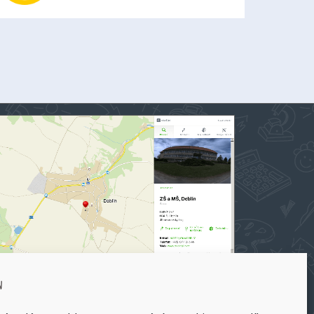
 a MŠ Deblín na mapy.cz