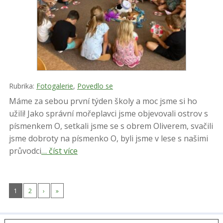
Rubrika:
Fotogalerie
,
Povedlo se
Máme za sebou první týden školy a moc jsme si ho
užili! Jako správní mořeplavci jsme objevovali ostrov s
písmenkem O, setkali jsme se s obrem Oliverem, svačili
jsme dobroty na písmenko O, byli jsme v lese s našimi
průvodci
… číst více
1
2
›
»