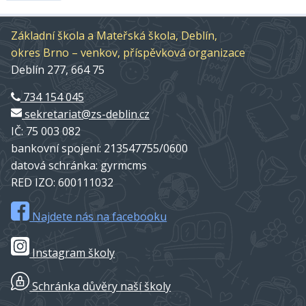
Základní škola a Mateřská škola, Deblín,
okres Brno – venkov, příspěvková organizace
Deblín 277, 664 75
734 154 045
sekretariat@zs-deblin.cz
IČ: 75 003 082
bankovní spojení: 213547755/0600
datová schránka: gyrmcms
RED IZO: 600111032
Najdete nás na facebooku
Instagram školy
Schránka důvěry naší školy