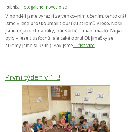
Rubrika:
Fotogalerie
,
Povedlo se
V pondělí jsme vyrazili za venkovním učením, tentokrát
jsme v lese prozkoumali tloušťku stromů v lese. Našli
jsme nějaké chňapáky, pár škrtičů, málo mazlů. Nejvíc
bylo v lese tlusťochů, ale také obrů! Objímačky se
stromy jsme si užili:-). Pak jsme
… číst více
První týden v 1.B