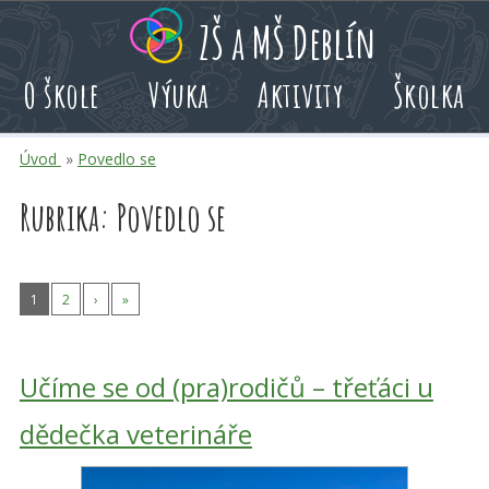
Přeskoč
Přeskoč
Přeskoč
ZŠ a MŠ Deblín
na
na
na
hlavní
rychlé
kalendář
O škole
Výuka
Aktivity
Školka
obsah
volby
akcí
Úvod
»
Povedlo se
Rubrika:
Povedlo se
1
2
›
»
Učíme se od (pra)rodičů – třeťáci u
dědečka veterináře