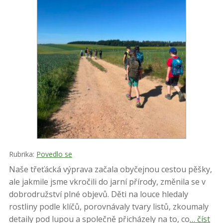
Rubrika:
Povedlo se
Naše třeťácká výprava začala obyčejnou cestou pěšky,
ale jakmile jsme vkročili do jarní přírody, změnila se v
dobrodružství plné objevů. Děti na louce hledaly
rostliny podle klíčů, porovnávaly tvary listů, zkoumaly
detaily pod lupou a společně přicházely na to, co
… číst