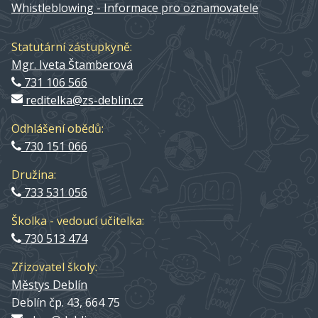
Whistleblowing - Informace pro oznamovatele
Statutární zástupkyně:
Mgr. Iveta Štamberová
731 106 566
reditelka@zs-deblin.cz
Odhlášení obědů:
730 151 066
Družina:
733 531 056
Školka - vedoucí učitelka:
730 513 474
Zřizovatel školy:
Městys Deblín
Deblín čp. 43, 664 75