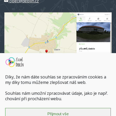
obec@deblin.cz
Díky, že nám dáte souhlas se zpracováním cookies a
my díky tomu můžeme zlepšovat náš web.
Souhlas nám umožní zpracovávat údaje, jako je např.
ZŠ a MŠ Deblín na mapy.cz
chování při procházení webu.
Dopravní spojení do ZŠ a MŠ Deblín
Přijmout vše
Zásady ochrany osobních údajů