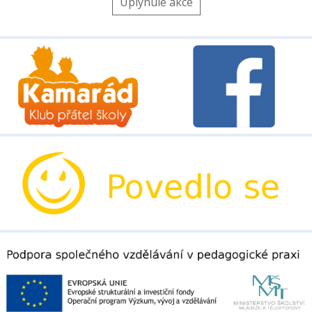
Uplynulé akce