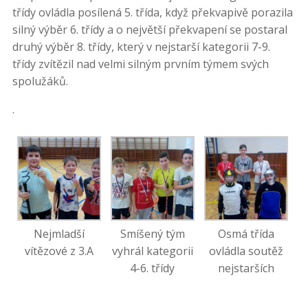
třídy ovládla posílená 5. třída, když překvapivě porazila
silný výběr 6. třídy a o největší překvapení se postaral
druhý výběr 8. třídy, který v nejstarší kategorii 7-9.
třídy zvítězil nad velmi silným prvním týmem svých
spolužáků.
.
Nejmladší
Smíšený tým
Osmá třída
vítězové z 3.A
vyhrál kategorii
ovládla soutěž
4-6. třídy
nejstarších