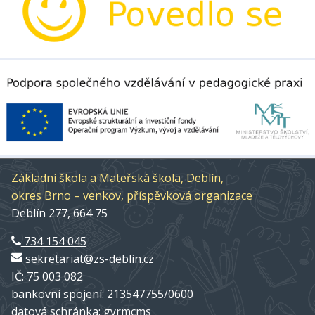
Základní škola a Mateřská škola, Deblín,
okres Brno – venkov, příspěvková organizace
Deblín 277, 664 75
734 154 045
sekretariat@zs-deblin.cz
IČ: 75 003 082
bankovní spojení: 213547755/0600
datová schránka: gyrmcms