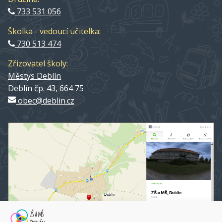
733 531 056
Školka - vedoucí učitelka:
730 513 474
Zřizovatel školy:
Městys Deblín
Deblín čp. 43, 664 75
obec@deblin.cz