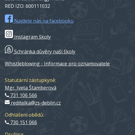
RED IZO: 600111032
Najdete nás na facebooku
Instagram školy
Schránka důvěry naší školy
Whistleblowing - Informace pro oznamovatele
Statutární zástupkyně:
Mgr. Iveta Štamberová
731 106 566
reditelka@zs-deblin.cz
Odhlášení obědů:
730 151 066
Družina: