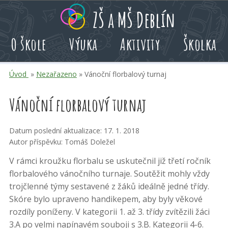
Přeskoč
Přeskoč
Přeskoč
ZŠ a MŠ Deblín
na
na
na
hlavní
rychlé
kalendář
O škole
Výuka
Aktivity
Školka
obsah
volby
akcí
Úvod
»
Nezařazeno
» Vánoční florbalový turnaj
Vánoční florbalový turnaj
Datum poslední aktualizace: 17. 1. 2018
Autor příspěvku: Tomáš Doležel
V rámci kroužku florbalu se uskutečnil již třetí ročník
florbalového vánočního turnaje. Soutěžit mohly vždy
trojčlenné týmy sestavené z žáků ideálně jedné třídy.
Skóre bylo upraveno handikepem, aby byly věkové
rozdíly poníženy. V kategorii 1. až 3. třídy zvítězili žáci
3.A po velmi napínavém souboji s 3.B. Kategorii 4-6.