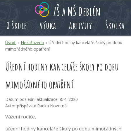
Přeskoč
Přeskoč
Přeskoč
ZŠ a MŠ Deblín
na
na
na
hlavní
rychlé
kalendář
O škole
Výuka
Aktivity
Školka
obsah
volby
akcí
Úvod
»
Nezařazeno
» Úřední hodiny kanceláře školy po dobu
mimořádného opatření
Úřední hodiny kanceláře školy po dobu
mimořádného opatření
Datum poslední aktualizace: 8. 4. 2020
Autor příspěvku: Radka Novotná
Vážení rodiče,
úřední hodiny kanceláře školy po dobu mimořádných