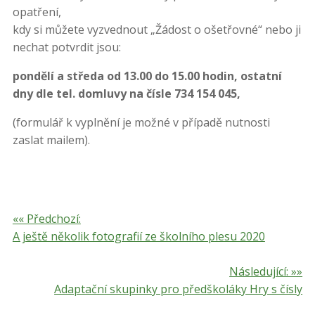
opatření,
kdy si můžete vyzvednout „Žádost o ošetřovné“ nebo ji
nechat potvrdit jsou:
pondělí a středa od 13.00 do 15.00 hodin, ostatní
dny dle tel. domluvy na čísle 734 154 045,
(formulář k vyplnění je možné v případě nutnosti
zaslat mailem).
«« Předchozí:
A ještě několik fotografií ze školního plesu 2020
Následující: »»
Adaptační skupinky pro předškoláky Hry s čísly