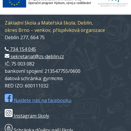
Základní škola a Mateřská škola, Deblín,
okres Brno – venkov, příspěvková organizace
Deblín 277, 664 75
734 154 045
sekretariat@zs-deblin.cz
IČ: 75 003 082
bankovní spojení: 213547755/0600
datová schránka: gyrmcms
RED IZO: 600111032
Najdete nás na facebooku
Instagram školy
Schránka důvěry naší školy