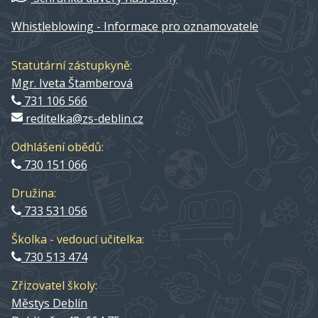
Whistleblowing - Informace pro oznamovatele
Statutární zástupkyně:
Mgr. Iveta Štamberová
731 106 566
reditelka@zs-deblin.cz
Odhlášení obědů:
730 151 066
Družina:
733 531 056
Školka - vedoucí učitelka:
730 513 474
Zřizovatel školy:
Městys Deblín