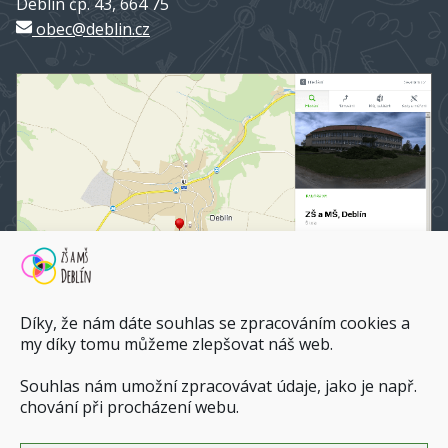
Deblín čp. 43, 664 75
obec@deblin.cz
Díky, že nám dáte souhlas se zpracováním cookies a
my díky tomu můžeme zlepšovat náš web.
Souhlas nám umožní zpracovávat údaje, jako je např.
ZŠ a MŠ Deblín na mapy.cz
chování při procházení webu.
Dopravní spojení do ZŠ a MŠ Deblín