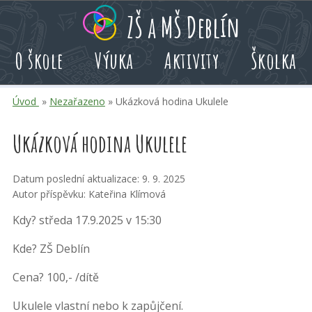
Přeskoč
Přeskoč
Přeskoč
ZŠ a MŠ Deblín
na
na
na
hlavní
rychlé
kalendář
O škole
Výuka
Aktivity
Školka
obsah
volby
akcí
Úvod
»
Nezařazeno
» Ukázková hodina Ukulele
Ukázková hodina Ukulele
Datum poslední aktualizace: 9. 9. 2025
Autor příspěvku: Kateřina Klímová
Kdy? středa 17.9.2025 v 15:30
Kde? ZŠ Deblín
Cena? 100,- /dítě
Ukulele vlastní nebo k zapůjčení.