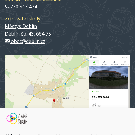
730 513 474
Zřizovatel školy:
Městys Deblín
Deblín čp. 43, 664 75
obec@deblin.cz