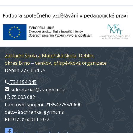
Základní škola a Mateřská škola, Deblín,
okres Brno – venkov, příspěvková organizace
Deblín 277, 664 75
734 154 045
sekretariat@zs-deblin.cz
IČ: 75 003 082
bankovní spojení: 213547755/0600
datová schránka: gyrmcms
RED IZO: 600111032