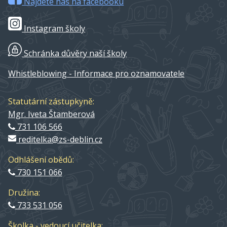
Najdete nás na facebooku
Instagram školy
Schránka důvěry naší školy
Whistleblowing - Informace pro oznamovatele
Statutární zástupkyně:
Mgr. Iveta Štamberová
731 106 566
reditelka@zs-deblin.cz
Odhlášení obědů:
730 151 066
Družina:
733 531 056
Školka - vedoucí učitelka: