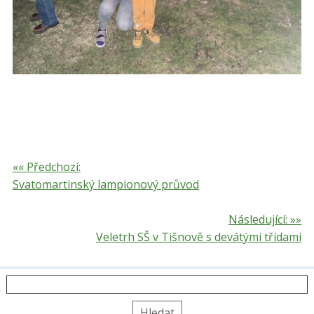
«« Předchozí:
Svatomartinský lampionový průvod
Následující: »»
Veletrh SŠ v Tišnově s devátými třídami
Vyhledávání