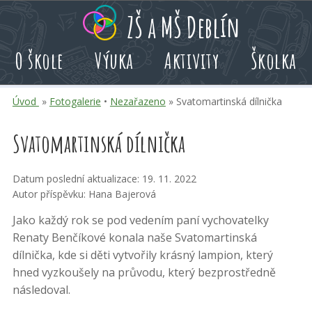
Přeskoč
Přeskoč
Přeskoč
ZŠ a MŠ Deblín
na
na
na
hlavní
rychlé
kalendář
O škole
Výuka
Aktivity
Školka
obsah
volby
akcí
Úvod
»
Fotogalerie
•
Nezařazeno
» Svatomartinská dílnička
Svatomartinská dílnička
Datum poslední aktualizace: 19. 11. 2022
Autor příspěvku: Hana Bajerová
Jako každý rok se pod vedením paní vychovatelky
Renaty Benčíkové konala naše Svatomartinská
dílnička, kde si děti vytvořily krásný lampion, který
hned vyzkoušely na průvodu, který bezprostředně
následoval.