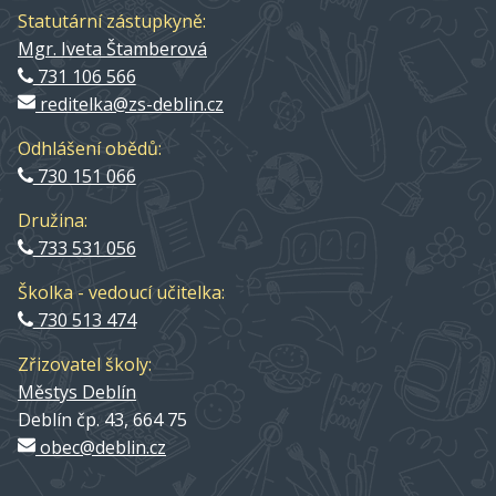
Statutární zástupkyně:
Mgr. Iveta Štamberová
731 106 566
reditelka@zs-deblin.cz
Odhlášení obědů:
730 151 066
Družina:
733 531 056
Školka - vedoucí učitelka:
730 513 474
Zřizovatel školy:
Městys Deblín
Deblín čp. 43, 664 75
obec@deblin.cz