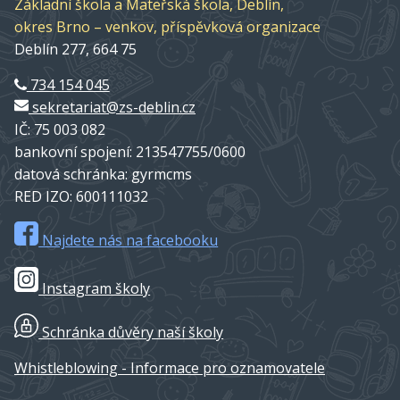
Základní škola a Mateřská škola, Deblín,
okres Brno – venkov, příspěvková organizace
Deblín 277, 664 75
734 154 045
sekretariat@zs-deblin.cz
IČ: 75 003 082
bankovní spojení: 213547755/0600
datová schránka: gyrmcms
RED IZO: 600111032
Najdete nás na facebooku
Instagram školy
Schránka důvěry naší školy
Whistleblowing - Informace pro oznamovatele