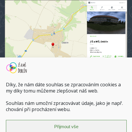
Díky, že nám dáte souhlas se zpracováním cookies a
my díky tomu můžeme zlepšovat náš web.
ZŠ a MŠ Deblín na mapy.cz
Souhlas nám umožní zpracovávat údaje, jako je např.
chování při procházení webu.
Dopravní spojení do ZŠ a MŠ Deblín
Zásady ochrany osobních údajů
Povinně zveřejňované informace
Přijmout vše