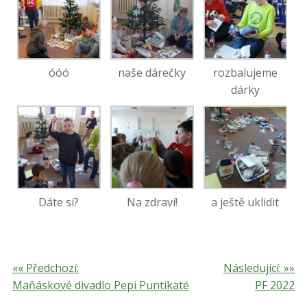
óóó
naše dárečky
rozbalujeme
dárky
Dáte si?
Na zdraví!
a ještě uklidit
«« Předchozí:
Následující: »»
Maňáskové divadlo Pepi Puntíkaté
PF 2022