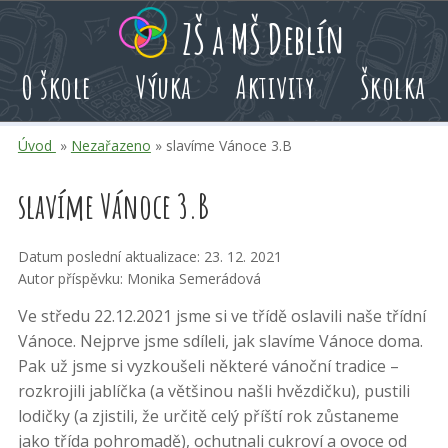
Přeskoč
Přeskoč
Přeskoč
ZŠ a MŠ Deblín
na
na
na
hlavní
rychlé
kalendář
O škole
Výuka
Aktivity
Školka
obsah
volby
akcí
Úvod
»
Nezařazeno
» slavíme Vánoce 3.B
slavíme Vánoce 3.B
Datum poslední aktualizace: 23. 12. 2021
Autor příspěvku: Monika Semerádová
Ve středu 22.12.2021 jsme si ve třídě oslavili naše třídní
Vánoce. Nejprve jsme sdíleli, jak slavíme Vánoce doma.
Pak už jsme si vyzkoušeli některé vánoční tradice –
rozkrojili jablíčka (a většinou našli hvězdičku), pustili
lodičky (a zjistili, že určitě celý příští rok zůstaneme
jako třída pohromadě), ochutnali cukroví a ovoce od