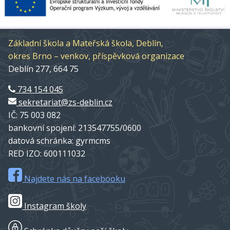
Základní škola a Mateřská škola, Deblín,
okres Brno – venkov, příspěvková organizace
Deblín 277, 664 75
734 154 045
sekretariat@zs-deblin.cz
IČ: 75 003 082
bankovní spojení: 213547755/0600
datová schránka: gyrmcms
RED IZO: 600111032
Najdete nás na facebooku
Instagram školy