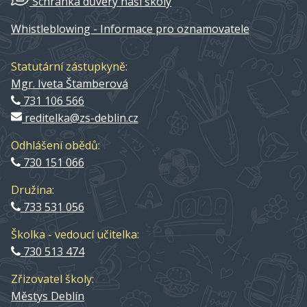
Schránka důvěry naší školy
Whistleblowing - Informace pro oznamovatele
Statutární zástupkyně:
Mgr. Iveta Štamberová
731 106 566
reditelka@zs-deblin.cz
Odhlášení obědů:
730 151 066
Družina:
733 531 056
Školka - vedoucí učitelka:
730 513 474
Zřizovatel školy:
Městys Deblín