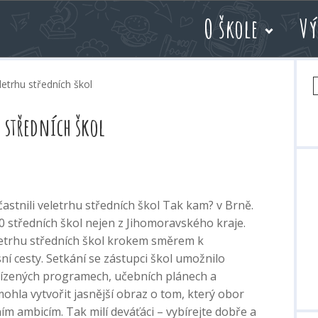
O škole
Vý
V
etrhu středních škol
 středních škol
účastnili veletrhu středních škol Tak kam? v Brně.
0 středních škol nejen z Jihomoravského kraje.
letrhu středních škol krokem směrem k
í cesty. Setkání se zástupci škol umožnilo
bízených programech, učebních plánech a
ohla vytvořit jasnější obraz o tom, který obor
ím ambicím. Tak milí deváťáci – vybírejte dobře a