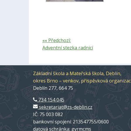
«« Předchozí:
Adventní stezka radnicí
Základní škola a Mateřská škola, Deblín,
okres Brno – venkov, příspěvková organiza
Deblín 277, 664 75
734 154 045
sekretariat@zs-deblin.cz
IČ: 75 003 082
bankovní spojení: 213547755/0600
datová schránka: gyrmcms