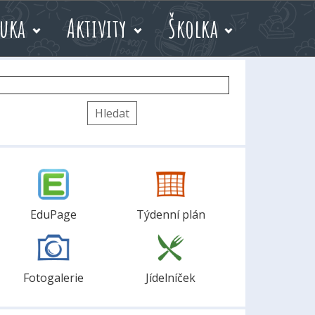
uka
Aktivity
Školka
yhledávání
EduPage
Týdenní plán
Fotogalerie
Jídelníček