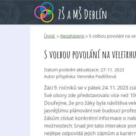
Přeskoč
Přeskoč
Přeskoč
ZŠ a MŠ Deblín
na
na
na
hlavní
rychlé
kalendář
obsah
volby
akcí
Úvod
»
Nezařazeno
» S volbou povolání na vel
S volbou povolání na veletrhu
Datum poslední aktualizace: 27. 11. 2023
Autor příspěvku: Veronika Pavlíčková
Žáci 9. ročníků se v pátek 24. 11. 2023 z
Své obory zde představovalo více než 10
Doufejme, že pro žáky byla návštěva ve
jasnějšímu plánování své budoucí profesn
žákům získat konkrétní informace o na
možnostech. Snad jim tato interakce pom
nejlépe odpovídá jejich zájmům a kariérn