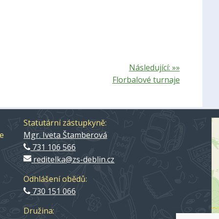
Následující: »»
Florbalové turnaje
Statutární zástupkyně:
ce
Mgr. Iveta Štamberová
731 106 566
reditelka@zs-deblin.cz
Odhlášení obědů:
730 151 066
Družina: