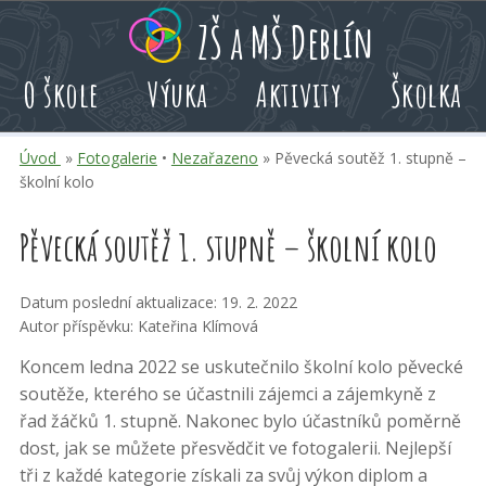
Přeskoč
Přeskoč
Přeskoč
ZŠ a MŠ Deblín
na
na
na
hlavní
rychlé
kalendář
O škole
Výuka
Aktivity
Školka
obsah
volby
akcí
Úvod
»
Fotogalerie
•
Nezařazeno
» Pěvecká soutěž 1. stupně –
školní kolo
Pěvecká soutěž 1. stupně – školní kolo
Datum poslední aktualizace: 19. 2. 2022
Autor příspěvku: Kateřina Klímová
Koncem ledna 2022 se uskutečnilo školní kolo pěvecké
soutěže, kterého se účastnili zájemci a zájemkyně z
řad žáčků 1. stupně. Nakonec bylo účastníků poměrně
dost, jak se můžete přesvědčit ve fotogalerii. Nejlepší
tři z každé kategorie získali za svůj výkon diplom a