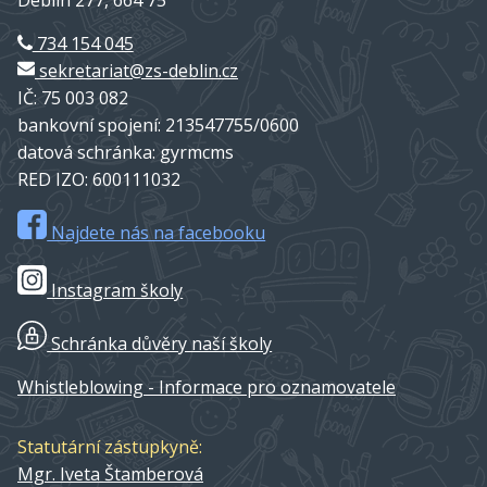
734 154 045
sekretariat@zs-deblin.cz
IČ: 75 003 082
bankovní spojení: 213547755/0600
datová schránka: gyrmcms
RED IZO: 600111032
Najdete nás na facebooku
Instagram školy
Schránka důvěry naší školy
Whistleblowing - Informace pro oznamovatele
Statutární zástupkyně:
Mgr. Iveta Štamberová