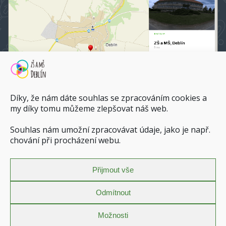
Díky, že nám dáte souhlas se zpracováním cookies a
my díky tomu můžeme zlepšovat náš web.
Souhlas nám umožní zpracovávat údaje, jako je např.
ZŠ a MŠ Deblín na mapy.cz
chování při procházení webu.
Dopravní spojení do ZŠ a MŠ Deblín
Přijmout vše
Zásady ochrany osobních údajů
Povinně zveřejňované informace
Odmítnout
Prohlášení o přístupnosti
Zásady cookies (EU)
Možnosti