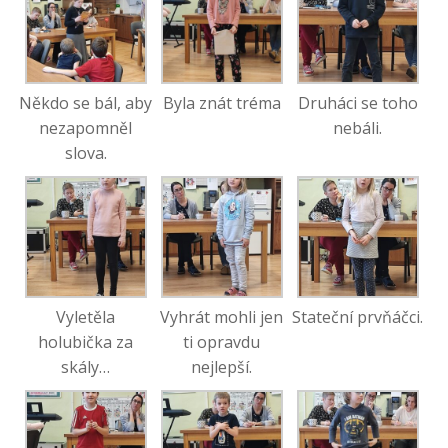
Někdo se bál, aby
Byla znát tréma
Druháci se toho
nezapomněl
nebáli.
slova.
Vyletěla
Vyhrát mohli jen
Stateční prvňáčci.
holubička za
ti opravdu
skály…
nejlepší.