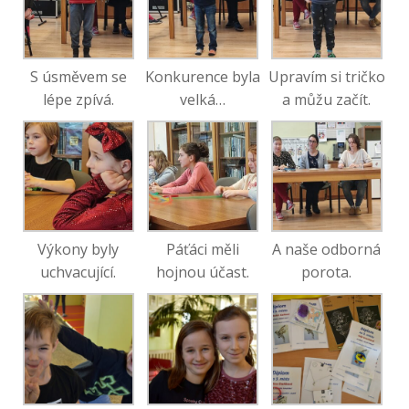
S úsměvem se
Konkurence byla
Upravím si tričko
lépe zpívá.
velká…
a můžu začít.
Výkony byly
Páťáci měli
A naše odborná
uchvacující.
hojnou účast.
porota.