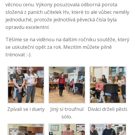
věcnou cenu. Výkony posuzovala odborná porota
složená z paních učitelek Hv, které to ale vůbec neměly
jednoduché, protože jednotlivá pěvecká čísla byla
opravdu excelentní.
Těšíme se na viděnou na dalším ročníku soutěže, který
se uskuteční opět za rok. Mezitím můžete pilně
trénovat :-).
Zpívali se i duety
Jiný si troufnul
Diváci drželi pěsti.
sólo.