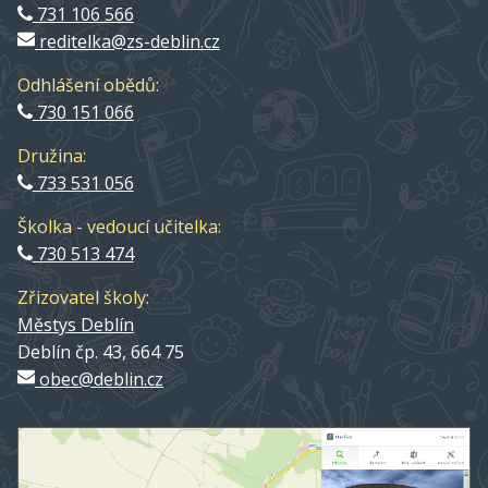
731 106 566
reditelka@zs-deblin.cz
Odhlášení obědů:
730 151 066
Družina:
733 531 056
Školka - vedoucí učitelka:
730 513 474
Zřizovatel školy:
Městys Deblín
Deblín čp. 43, 664 75
obec@deblin.cz