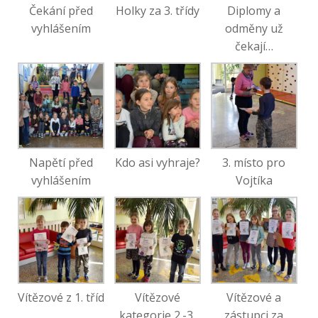
Čekání před
Holky za 3. třídy
Diplomy a
vyhlášením
odměny už
čekají…
Napětí před
Kdo asi vyhraje?
3. místo pro
vyhlášením
Vojtíka
Vítězové z 1. tříd
Vítězové
Vítězové a
kategorie 2.-3.
zástupci za