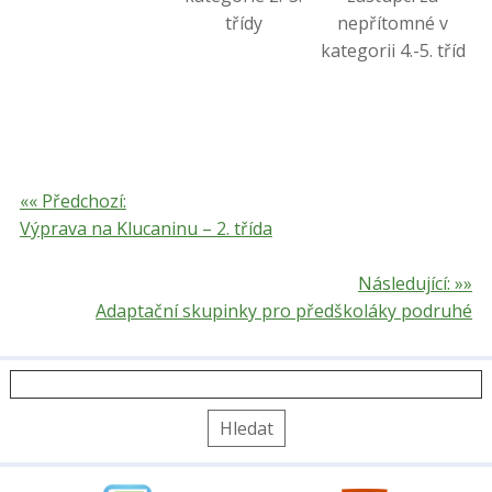
třídy
nepřítomné v
kategorii 4.-5. tříd
«« Předchozí:
Výprava na Klucaninu – 2. třída
Následující: »»
Adaptační skupinky pro předškoláky podruhé
Vyhledávání