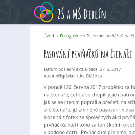
Přeskoč
Přeskoč
Přeskoč
ZŠ a MŠ Deblín
na
na
na
hlavní
rychlé
kalendář
obsah
volby
akcí
Úvod
»
Fotogalerie
» Pasování prvňáčků na č
Pasování prvňáčků na čtenáře
Datum poslední aktualizace: 27. 6. 2017
Autor příspěvku: Jitka Eliášová
V pondělí 26. června 2017 proběhlo za h
na čtenáře, čehož se chopili jejich patro
jak se se čtením poprali a přečetli na st
slib čtenáře, již zmíněné pasování, vide
složená z fotek ze společných akcí prvň
prvňáčků, kteří toho za ten školní rok s
v podobě dortu. Prvňáčkům přejeme, aby