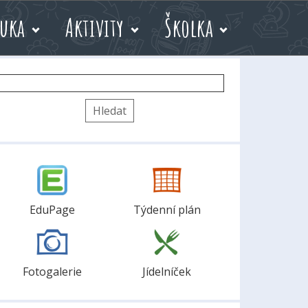
uka
Aktivity
Školka
yhledávání
EduPage
Týdenní plán
Fotogalerie
Jídelníček