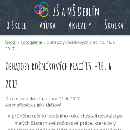
Přeskoč
Přeskoč
Přeskoč
ZŠ a MŠ Deblín
na
na
na
hlavní
rychlé
kalendář
O škole
Výuka
Aktivity
Školka
obsah
volby
akcí
Úvod
»
Fotogalerie
» Obhajoby ročníkových prací 15.-16. 6.
2017
Obhajoby ročníkových prací 15.-16. 6.
2017
Datum poslední aktualizace: 21. 6. 2017
Autor příspěvku: Jitka Eliášová
V průběhu celého letošního roku chystali deváťáci po
malých částech své ročníkové práce, které byly