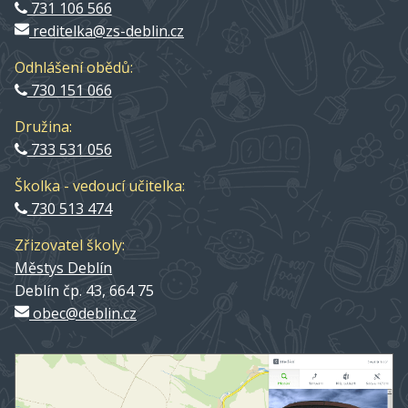
731 106 566
reditelka@zs-deblin.cz
Odhlášení obědů:
730 151 066
Družina:
733 531 056
Školka - vedoucí učitelka:
730 513 474
Zřizovatel školy:
Městys Deblín
Deblín čp. 43, 664 75
obec@deblin.cz