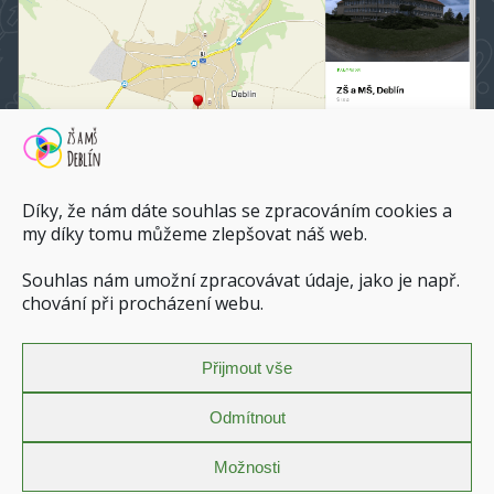
Díky, že nám dáte souhlas se zpracováním cookies a
my díky tomu můžeme zlepšovat náš web.
Souhlas nám umožní zpracovávat údaje, jako je např.
ZŠ a MŠ Deblín na mapy.cz
chování při procházení webu.
Dopravní spojení do ZŠ a MŠ Deblín
Přijmout vše
Zásady ochrany osobních údajů
Povinně zveřejňované informace
Odmítnout
Prohlášení o přístupnosti
Zásady cookies (EU)
Možnosti