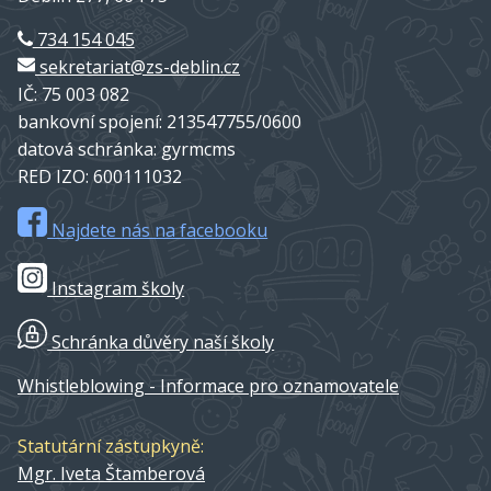
734 154 045
sekretariat@zs-deblin.cz
IČ: 75 003 082
bankovní spojení: 213547755/0600
datová schránka: gyrmcms
RED IZO: 600111032
Najdete nás na facebooku
Instagram školy
Schránka důvěry naší školy
Whistleblowing - Informace pro oznamovatele
Statutární zástupkyně:
Mgr. Iveta Štamberová