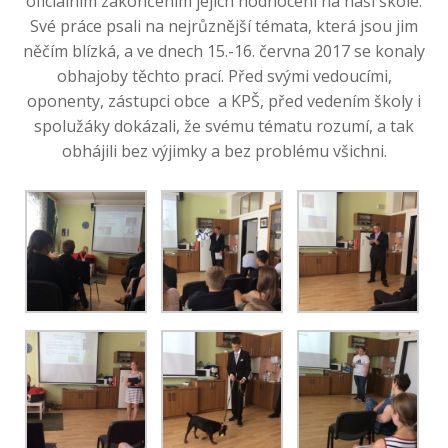
oficiálním zakončením jejich hodnocení na naší škole.
Své práce psali na nejrůznější témata, která jsou jim
něčím blízká, a ve dnech 15.-16. června 2017 se konaly
obhajoby těchto prací. Před svými vedoucími,
oponenty, zástupci obce a KPŠ, před vedením školy i
spolužáky dokázali, že svému tématu rozumí, a tak
obhájili bez výjimky a bez problému všichni.