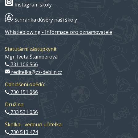
Instagram školy
Schránka důvěry naší školy
Whistleblowing - Informace pro oznamovatele
Statutární zástupkyně:
Mgr. Iveta Štamberová
731 106 566
reditelka@zs-deblin.cz
Odhlášení obědů:
730 151 066
Družina:
733 531 056
Školka - vedoucí učitelka:
730 513 474