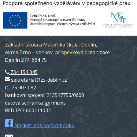
Základní škola a Mateřská škola, Deblín,
okres Brno – venkov, příspěvková organizace
Deblín 277, 664 75
734 154 045
sekretariat@zs-deblin.cz
IČ: 75 003 082
bankovní spojení: 213547755/0600
datová schránka: gyrmcms
RED IZO: 600111032
Najdete nás na facebooku