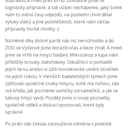
dopravou a hned přes Brno. Důkladně jsme se
logisticky připravili, a tak vůbec nechápeme, jaký šotek
nám to měnil časy odjezdů, na poslední chvíli dělal
výluky vlaků a jiné potměšilosti, které nám občas
připravily horké chvilky:-)
Nicméně díky dobré partě nás nic nerozhodilo a do
ZOO ve Vyškově jsme dorazili včas a beze ztrát. A hned
jsme se vrhli na hmyzí bádání. Mikroskop a lupa nám
přiblížily brouky zlatohlávky. Odvážlivci si pohladili
jejich larvu anebo si užili horolezecké umění strašilek
na jejich rukou. V menších badatelských týmech jsme
zjišťovali společné znaky hmyzu, kolik má nohou, zda
má křídla, jak poznáme samičky od samečků, a jak se
takový hmyz vyvíjí. Později jsme si svoje poznatky
společně sdíleli a diskuzí vyvozovali, které byly
správné.
Po práci nás čekala zasloužená odměna v podobě