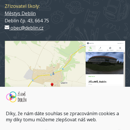
Zřizovatel školy:
Městys Deblín
Deblín čp. 43, 664 75
obec@deblin.cz
Díky, že nám dáte souhlas se zpracováním cookies a
my díky tomu můžeme zlepšovat náš web.