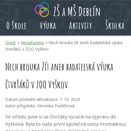
Přeskoč
Přeskoč
Přeskoč
ZŠ a MŠ Deblín
na
na
na
hlavní
rychlé
kalendář
O škole
Výuka
Aktivity
Školka
obsah
volby
akcí
Úvod
»
Nezařazeno
» Nech brouka žít aneb badatelská výuka
čtvrťáků v ZOO Vyškov
Nech brouka žít aneb badatelská výuka
čtvrťáků v ZOO Vyškov
Datum poslední aktualizace: 7. 10. 2023
Autor příspěvku: Veronika Pavlíčková
Ve středu jsme si se čtvrťáky vyrazili na výpravu do
Vyškova. Byla to naše první společná cesta hromadnou