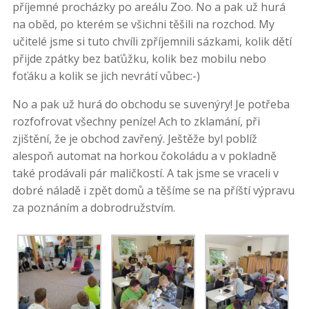
příjemné procházky po areálu Zoo. No a pak už hurá
na oběd, po kterém se všichni těšili na rozchod. My
učitelé jsme si tuto chvíli zpříjemnili sázkami, kolik dětí
přijde zpátky bez baťůžku, kolik bez mobilu nebo
foťáku a kolik se jich nevrátí vůbec:-)
No a pak už hurá do obchodu se suvenýry! Je potřeba
rozfofrovat všechny peníze! Ach to zklamání, při
zjištění, že je obchod zavřený. Ještěže byl poblíž
alespoň automat na horkou čokoládu a v pokladně
také prodávali pár maličkostí. A tak jsme se vraceli v
dobré náladě i zpět domů a těšíme se na příští výpravu
za poznáním a dobrodružstvím.