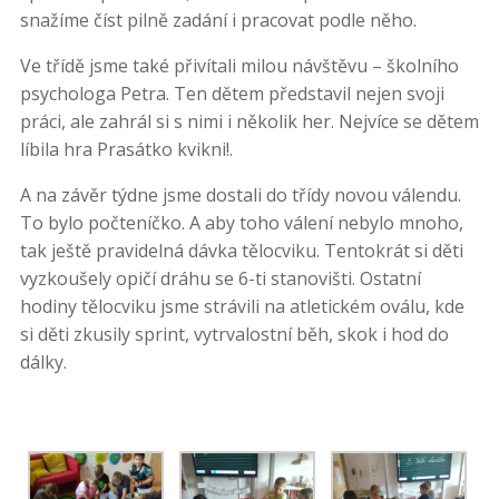
snažíme číst pilně zadání i pracovat podle něho.
Ve třídě jsme také přivítali milou návštěvu – školního
psychologa Petra. Ten dětem představil nejen svoji
práci, ale zahrál si s nimi i několik her. Nejvíce se dětem
líbila hra Prasátko kvikni!.
A na závěr týdne jsme dostali do třídy novou válendu.
To bylo počteníčko. A aby toho válení nebylo mnoho,
tak ještě pravidelná dávka tělocviku. Tentokrát si děti
vyzkoušely opičí dráhu se 6-ti stanovišti. Ostatní
hodiny tělocviku jsme strávili na atletickém oválu, kde
si děti zkusily sprint, vytrvalostní běh, skok i hod do
dálky.