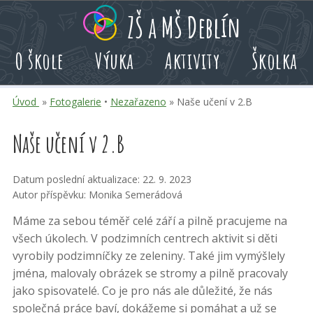
Přeskoč
Přeskoč
Přeskoč
ZŠ a MŠ Deblín
na
na
na
hlavní
rychlé
kalendář
O škole
Výuka
Aktivity
Školka
obsah
volby
akcí
Úvod
»
Fotogalerie
•
Nezařazeno
» Naše učení v 2.B
Naše učení v 2.B
Datum poslední aktualizace: 22. 9. 2023
Autor příspěvku: Monika Semerádová
Máme za sebou téměř celé září a pilně pracujeme na
všech úkolech. V podzimních centrech aktivit si děti
vyrobily podzimníčky ze zeleniny. Také jim vymýšlely
jména, malovaly obrázek se stromy a pilně pracovaly
jako spisovatelé. Co je pro nás ale důležité, že nás
společná práce baví, dokážeme si pomáhat a už se