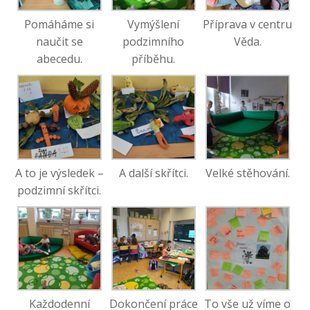
Pomáháme si
Vymýšlení
Příprava v centru
naučit se
podzimního
Věda.
abecedu.
příběhu.
A to je výsledek –
A další skřítci.
Velké stěhování.
podzimní skřítci.
Každodenní
Dokončení práce
To vše už víme o