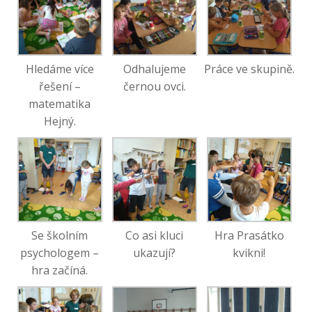
Hledáme více
Odhalujeme
Práce ve skupině.
řešení –
černou ovci.
matematika
Hejný.
Se školním
Co asi kluci
Hra Prasátko
psychologem –
ukazují?
kvikni!
hra začíná.