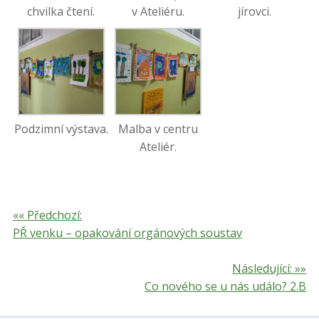
chvilka čtení.
v Ateliéru.
jírovci.
Podzimní výstava.
Malba v centru
Ateliér.
«« Předchozí:
PŘ venku – opakování orgánových soustav
Následující: »»
Co nového se u nás událo? 2.B