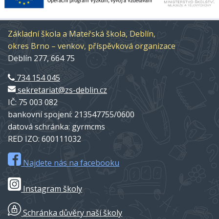
Základní škola a Mateřská škola, Deblín,
okres Brno – venkov, příspěvková organizace
Deblín 277, 664 75
734 154 045
sekretariat@zs-deblin.cz
IČ: 75 003 082
bankovní spojení: 213547755/0600
datová schránka: gyrmcms
RED IZO: 600111032
Najdete nás na facebooku
Instagram školy
Schránka důvěry naší školy