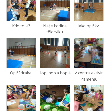
Kdo to je?
Naše hodina
Jako opičky.
tělocviku.
Opičí dráha.
Hop, hop a hoplá.
V centru aktivit
Písmena.