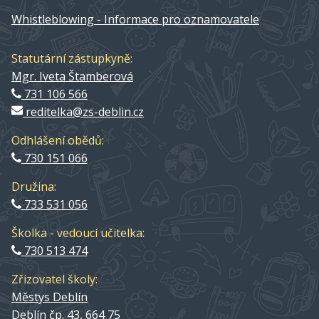
Whistleblowing - Informace pro oznamovatele
Statutární zástupkyně:
Mgr. Iveta Štamberová
731 106 566
reditelka@zs-deblin.cz
Odhlášení obědů:
730 151 066
Družina:
733 531 056
Školka - vedoucí učitelka:
730 513 474
Zřizovatel školy:
Městys Deblín
Deblín čp. 43, 664 75