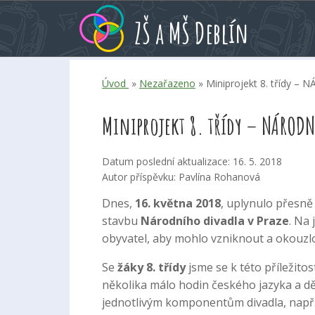
Přeskoč
Přeskoč
Přeskoč
ZŠ a MŠ Deblín
na
na
na
hlavní
rychlé
kalendář
obsah
volby
akcí
Úvod
»
Nezařazeno
» Miniprojekt 8. třídy 
Miniprojekt 8. třídy – NÁRODN
Datum poslední aktualizace: 16. 5. 2018
Autor příspěvku: Pavlína Rohanová
Dnes,
16. května 2018
, uplynulo přesn
stavbu
Národního divadla v Praze
. Na 
obyvatel, aby mohlo vzniknout a okouzl
Se
žáky 8. třídy
jsme se k této příležitos
několika málo hodin českého jazyka a děj
jednotlivým komponentům divadla, nap