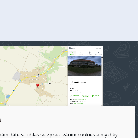
 a MŠ Deblín na mapy.cz
 nám dáte souhlas se zpracováním cookies a my díky