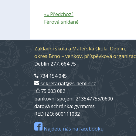
«« Předchozí:
Férová snídaně
Základní škola a Mateřská škola, Deblín,
okres Brno – venkov, příspěvková organiza
Deblín 277, 664 75
734 154 045
sekretariat@zs-deblin.cz
IČ: 75 003 082
bankovní spojení: 213547755/0600
datová schránka: gyrmcms
RED IZO: 600111032
Najdete nás na facebooku