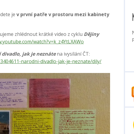
dete je
v první patře v prostoru mezi kabinety
ujeme zhlédnout krátké video z cyklu
Dějiny
P
w.youtube.com/watch?v=k_z4YtLXAWo
 divadlo, jak je neznáte
na ivysílání ČT:
3404611-narodni-divadlo-jak-je-neznate/dily/