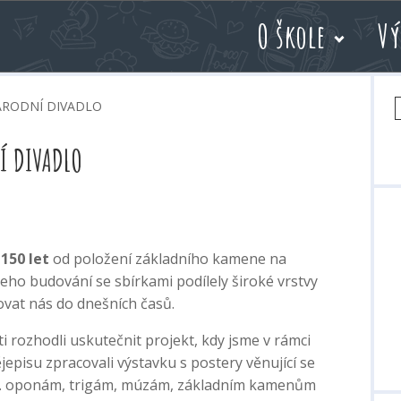
O škole
Vý
V
– NÁRODNÍ DIVADLO
Í DIVADLO
ě
150 let
od položení základního kamene na
jeho budování se sbírkami podílely široké vrstvy
ovat nás do dnešních časů.
ti rozhodli uskutečnit projekt, kdy jsme v rámci
episu zpracovali výstavku s postery věnující se
ř. oponám, trigám, múzám, základním kamenům