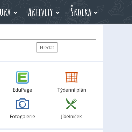
uka
Aktivity
Školka
yhledávání
EduPage
Týdenní plán
Fotogalerie
Jídelníček