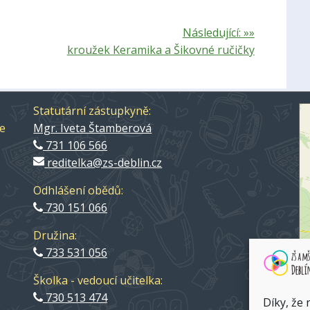
Následující: »»
kroužek Keramika a Šikovné ručičky
Statutární zástupkyně:
ce
Mgr. Iveta Štamberová
731 106 566
reditelka@zs-deblin.cz
Odhlášení obědů:
730 151 066
Družina:
733 531 056
Školka - vedoucí učitelka:
ZŠ
730 513 474
Díky, že