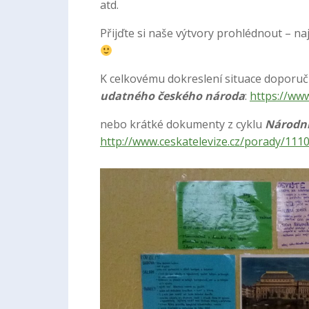
atd.
Přijďte si naše výtvory prohlédnout – naj
K celkovému dokreslení situace doporuč
udatného českého národa
:
https://ww
nebo krátké dokumenty z cyklu
Národní
http://www.ceskatelevize.cz/porady/1110