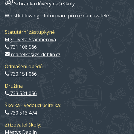
Schránka důvěry naší školy
Whistleblowing - Informace pro oznamovatele
Statutární zástupkyně:
Mgr. Iveta Štamberová
731 106 566
reditelka@zs-deblin.cz
Odhlášení obědů:
730 151 066
Družina:
733 531 056
Školka - vedoucí učitelka:
730 513 474
Zřizovatel školy:
Městys Deblín