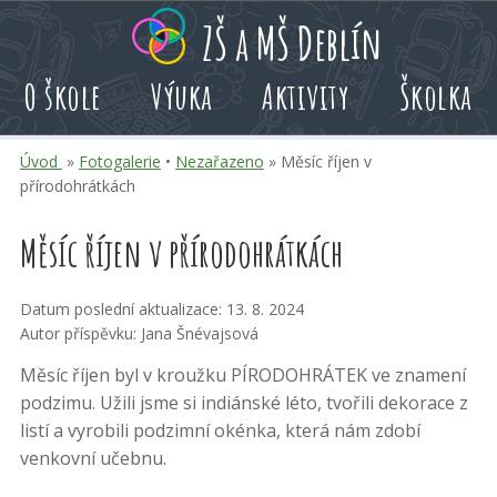
Přeskoč
Přeskoč
Přeskoč
ZŠ a MŠ Deblín
na
na
na
hlavní
rychlé
kalendář
O škole
Výuka
Aktivity
Školka
obsah
volby
akcí
Úvod
»
Fotogalerie
•
Nezařazeno
» Měsíc říjen v
přírodohrátkách
Měsíc říjen v přírodohrátkách
Datum poslední aktualizace: 13. 8. 2024
Autor příspěvku: Jana Šnévajsová
Měsíc říjen byl v kroužku PÍRODOHRÁTEK ve znamení
podzimu. Užili jsme si indiánské léto, tvořili dekorace z
listí a vyrobili podzimní okénka, která nám zdobí
venkovní učebnu.