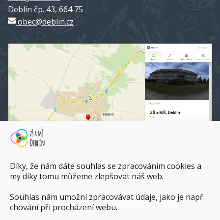
Deblín čp. 43, 664 75
obec@deblin.cz
Díky, že nám dáte souhlas se zpracováním cookies a
my díky tomu můžeme zlepšovat náš web.
Souhlas nám umožní zpracovávat údaje, jako je např.
ZŠ a MŠ Deblín na mapy.cz
chování při procházení webu.