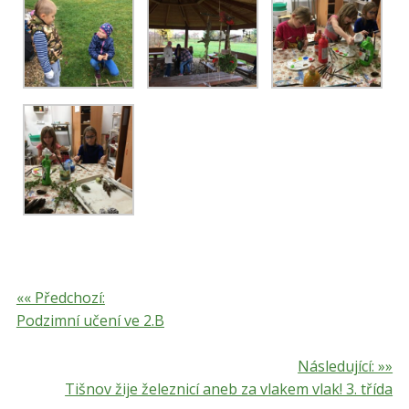
«« Předchozí:
Podzimní učení ve 2.B
Následující: »»
Tišnov žije železnicí aneb za vlakem vlak! 3. třída