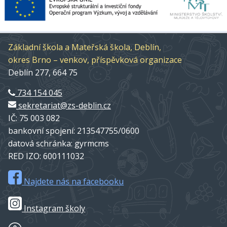
Základní škola a Mateřská škola, Deblín,
okres Brno – venkov, příspěvková organizace
Deblín 277, 664 75
734 154 045
sekretariat@zs-deblin.cz
IČ: 75 003 082
bankovní spojení: 213547755/0600
datová schránka: gyrmcms
RED IZO: 600111032
Najdete nás na facebooku
Instagram školy