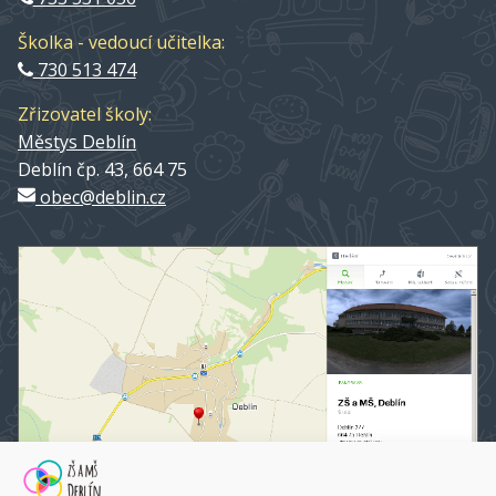
Školka - vedoucí učitelka:
730 513 474
Zřizovatel školy:
Městys Deblín
Deblín čp. 43, 664 75
obec@deblin.cz