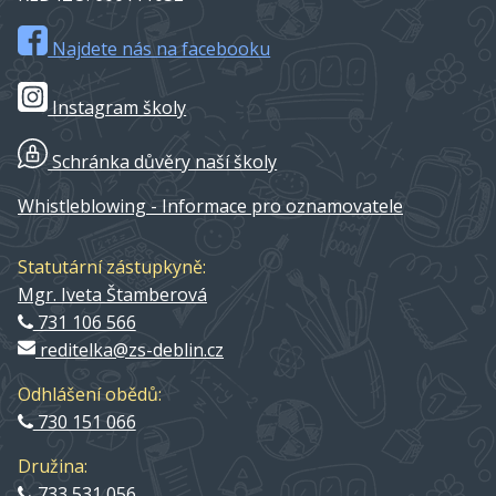
Najdete nás na facebooku
Instagram školy
Schránka důvěry naší školy
Whistleblowing - Informace pro oznamovatele
Statutární zástupkyně:
Mgr. Iveta Štamberová
731 106 566
reditelka@zs-deblin.cz
Odhlášení obědů:
730 151 066
Družina:
733 531 056