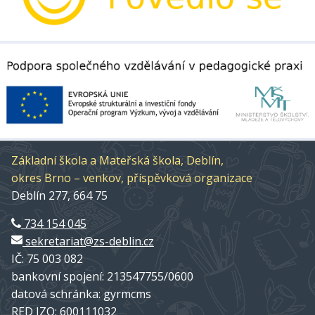
Základní škola a Mateřská škola, Deblín,
okres Brno – venkov, příspěvková organizace
Deblín 277, 664 75
734 154 045
sekretariat@zs-deblin.cz
IČ: 75 003 082
bankovní spojení: 213547755/0600
datová schránka: gyrmcms
RED IZO: 600111032