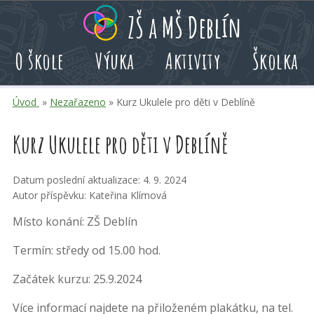
Přeskoč
Přeskoč
Přeskoč
ZŠ a MŠ Deblín
na
na
na
hlavní
rychlé
kalendář
O škole
Výuka
Aktivity
Školka
obsah
volby
akcí
Úvod
»
Nezařazeno
» Kurz Ukulele pro děti v Deblíně
Kurz Ukulele pro děti v Deblíně
Datum poslední aktualizace: 4. 9. 2024
Autor příspěvku: Kateřina Klímová
Místo konání: ZŠ Deblín
Termín: středy od 15.00 hod.
Začátek kurzu: 25.9.2024
Více informací najdete na přiloženém plakátku, na tel.