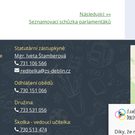
Následující: »»
Seznamovací schůzka parlamenťáků
Statutární zástupkyně:
ce
Mgr. Iveta Štamberová
731 106 566
reditelka@zs-deblin.cz
Odhlášení obědů:
730 151 066
Družina:
733 531 056
Školka - vedoucí učitelka:
ZŠ
730 513 474
Díky, že