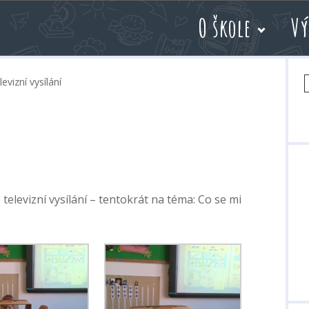
O škole
Vý
V
evizní vysílání
televizní vysílání – tentokrát na téma: Co se mi