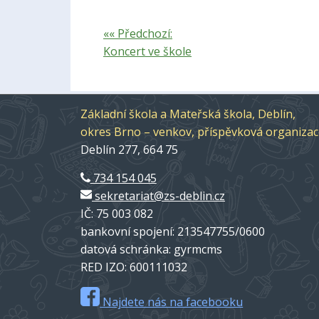
«« Předchozí:
Koncert ve škole
Základní škola a Mateřská škola, Deblín,
okres Brno – venkov, příspěvková organiza
Deblín 277, 664 75
734 154 045
sekretariat@zs-deblin.cz
IČ: 75 003 082
bankovní spojení: 213547755/0600
datová schránka: gyrmcms
RED IZO: 600111032
Najdete nás na facebooku