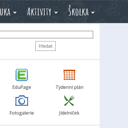
uka
Aktivity
Školka
yhledávání
EduPage
Týdenní plán
Fotogalerie
Jídelníček