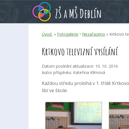
Přeskoč
Přeskoč
Přeskoč
ZŠ a MŠ Deblín
na
na
na
hlavní
rychlé
kalendář
obsah
volby
akcí
Úvod
»
Fotogalerie
•
Nezařazeno
» Krtkovo tel
Krtkovo televizní vysílání
Datum poslední aktualizace: 10. 10. 2016
Autor příspěvku: Kateřina Klímová
Každou středu probíhá v 1. třídě Krtkovo 
líbí ve škole.