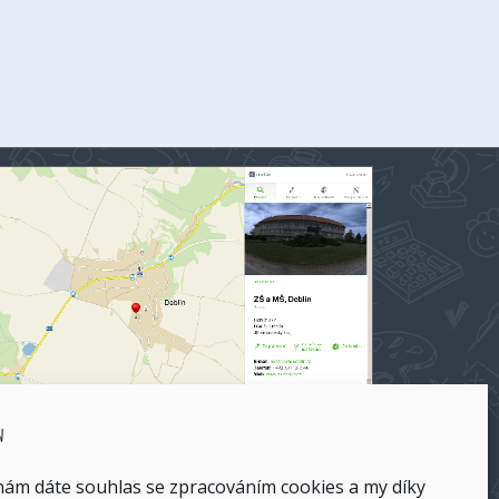
 a MŠ Deblín na mapy.cz
 nám dáte souhlas se zpracováním cookies a my díky