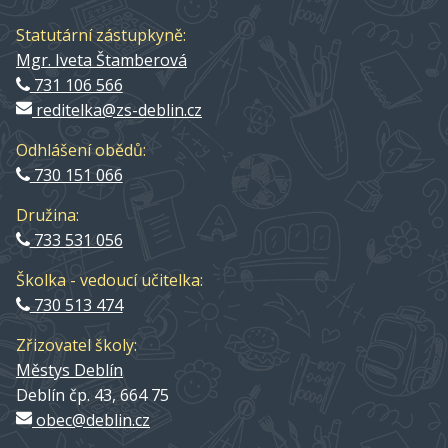
Statutární zástupkyně:
Mgr. Iveta Štamberová
731 106 566
reditelka@zs-deblin.cz
Odhlášení obědů:
730 151 066
Družina:
733 531 056
Školka - vedoucí učitelka:
730 513 474
Zřizovatel školy:
Městys Deblín
Deblín čp. 43, 664 75
obec@deblin.cz