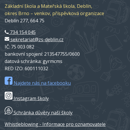
Základní škola a Mateřská škola, Deblín,
okres Brno – venkov, příspěvková organizace
Deblín 277, 664 75
734 154 045
sekretariat@zs-deblin.cz
IČ: 75 003 082
bankovní spojení: 213547755/0600
datová schránka: gyrmcms
RED IZO: 600111032
Najdete nás na facebooku
Instagram školy
Schránka důvěry naší školy
Whistleblowing - Informace pro oznamovatele