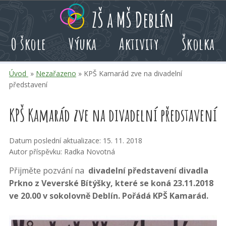
Přeskoč
Přeskoč
Přeskoč
ZŠ a MŠ Deblín
na
na
na
hlavní
rychlé
kalendář
O škole
Výuka
Aktivity
Školka
obsah
volby
akcí
Úvod
»
Nezařazeno
» KPŠ Kamarád zve na divadelní
představení
KPŠ Kamarád zve na divadelní představení
Datum poslední aktualizace: 15. 11. 2018
Autor příspěvku: Radka Novotná
Přijměte pozvání na
divadelní představení divadla
Prkno z Veverské Bítýšky, které se koná 23.11.2018
ve 20.00 v sokolovně Deblín. Pořádá KPŠ Kamarád.