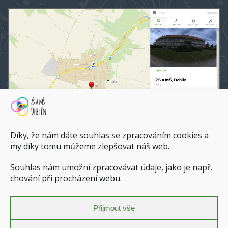
Díky, že nám dáte souhlas se zpracováním cookies a
my díky tomu můžeme zlepšovat náš web.
Souhlas nám umožní zpracovávat údaje, jako je např.
ZŠ a MŠ Deblín na mapy.cz
chování při procházení webu.
Dopravní spojení do ZŠ a MŠ Deblín
Přijmout vše
Zásady ochrany osobních údajů
Povinně zveřejňované informace