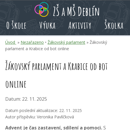
Přeskoč
Přeskoč
Přeskoč
ZŠ a MŠ Deblín
na
na
na
hlavní
rychlé
kalendář
O škole
Výuka
Aktivity
Školka
obsah
volby
akcí
Úvod
»
Nezařazeno
•
Žákovský parlament
» Žákovský
parlament a Krabice od bot online
Žákovský parlament a Krabice od bot
online
Datum: 22. 11. 2025
Datum poslední aktualizace: 22. 11. 2025
Autor příspěvku: Veronika Pavlíčková
Advent je čas zastavení, sdílení a pomoci.
S