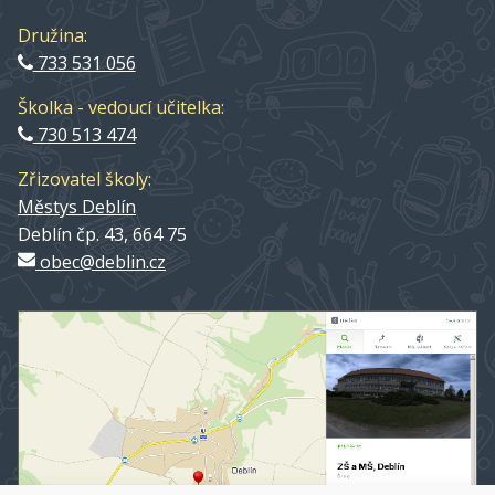
Družina:
733 531 056
Školka - vedoucí učitelka:
730 513 474
Zřizovatel školy:
Městys Deblín
Deblín čp. 43, 664 75
obec@deblin.cz