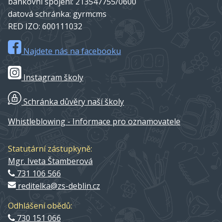
bankovní spojení: 213547755/0600
datová schránka: gyrmcms
RED IZO: 600111032
Najdete nás na facebooku
Instagram školy
Schránka důvěry naší školy
Whistleblowing - Informace pro oznamovatele
Statutární zástupkyně:
Mgr. Iveta Štamberová
731 106 566
reditelka@zs-deblin.cz
Odhlášení obědů:
730 151 066