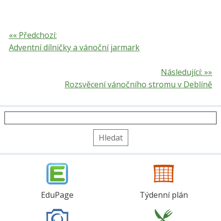
«« Předchozí:
Adventní dílničky a vánoční jarmark
Následující: »»
Rozsvěcení vánočního stromu v Deblíně
Vyhledávání
EduPage
Týdenní plán