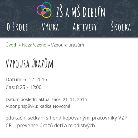
Přeskoč
Přeskoč
Přeskoč
ZŠ a MŠ Deblín
na
na
na
hlavní
rychlé
kalendář
O škole
Výuka
Aktivity
Školka
obsah
volby
akcí
Úvod
»
Nezařazeno
» Vzpoura úrazům
Vzpoura úrazům
Datum: 6. 12. 2016
Čas: 8:25 - 12:00
Datum poslední aktualizace: 21. 11. 2016
Autor příspěvku: Radka Novotná
edukační setkání s hendikepovanými pracovníky VZP
ČR – prevence úrazů dětí a mladistvých