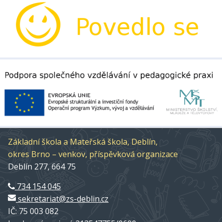
Základní škola a Mateřská škola, Deblín,
okres Brno – venkov, příspěvková organizace
Deblín 277, 664 75
734 154 045
sekretariat@zs-deblin.cz
IČ: 75 003 082