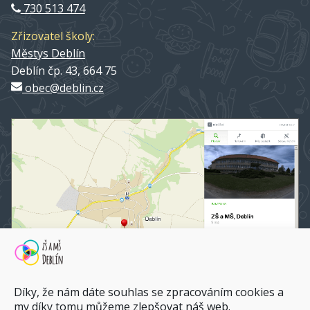
730 513 474
Zřizovatel školy:
Městys Deblín
Deblín čp. 43, 664 75
obec@deblin.cz
Díky, že nám dáte souhlas se zpracováním cookies a
my díky tomu můžeme zlepšovat náš web.