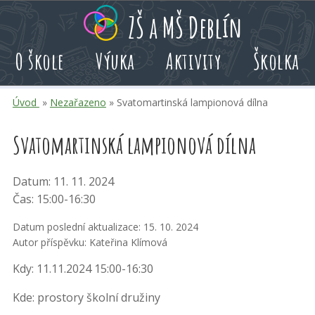
Přeskoč
Přeskoč
Přeskoč
ZŠ a MŠ Deblín
na
na
na
hlavní
rychlé
kalendář
O škole
Výuka
Aktivity
Školka
obsah
volby
akcí
Úvod
»
Nezařazeno
» Svatomartinská lampionová dílna
Svatomartinská lampionová dílna
Datum: 11. 11. 2024
Čas: 15:00-16:30
Datum poslední aktualizace: 15. 10. 2024
Autor příspěvku: Kateřina Klímová
Kdy: 11.11.2024 15:00-16:30
Kde: prostory školní družiny