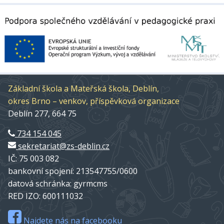
Základní škola a Mateřská škola, Deblín,
okres Brno – venkov, příspěvková organizace
Deblín 277, 664 75
734 154 045
sekretariat@zs-deblin.cz
IČ: 75 003 082
bankovní spojení: 213547755/0600
datová schránka: gyrmcms
RED IZO: 600111032
Najdete nás na facebooku