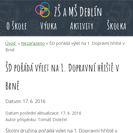
Přeskoč
Přeskoč
Přeskoč
ZŠ a MŠ Deblín
na
na
na
hlavní
rychlé
kalendář
O škole
Výuka
Aktivity
Školka
obsah
volby
akcí
Úvod
»
Nezařazeno
» ŠD pořádá výlet na 1. Dopravní hřiště v
Brně
ŠD pořádá výlet na 1. Dopravní hřiště v
Brně
Datum: 17. 6. 2016
Datum poslední aktualizace: 17. 6. 2016
Autor příspěvku: Tomáš Doležel
Školní družina pořádá výlet na 1. Dopravní hřiště v