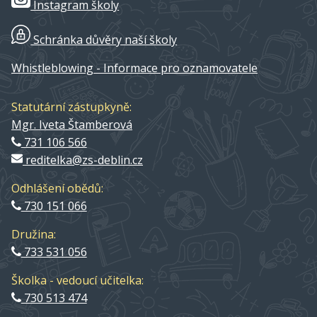
Instagram školy
Schránka důvěry naší školy
Whistleblowing - Informace pro oznamovatele
Statutární zástupkyně:
Mgr. Iveta Štamberová
731 106 566
reditelka@zs-deblin.cz
Odhlášení obědů:
730 151 066
Družina:
733 531 056
Školka - vedoucí učitelka:
730 513 474