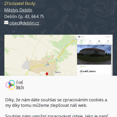
Zřizovatel školy:
Městys Deblín
Deblín čp. 43, 664 75
obec@deblin.cz
Díky, že nám dáte souhlas se zpracováním cookies a
my díky tomu můžeme zlepšovat náš web.
Souhlas nám umožní zpracovávat údaje, jako je např.