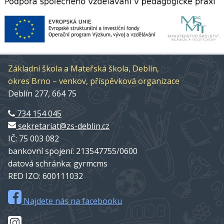
Základní škola a Mateřská škola, Deblín,
okres Brno – venkov, příspěvková organizace
Deblín 277, 664 75
734 154 045
sekretariat@zs-deblin.cz
IČ: 75 003 082
bankovní spojení: 213547755/0600
datová schránka: gyrmcms
RED IZO: 600111032
Najdete nás na facebooku