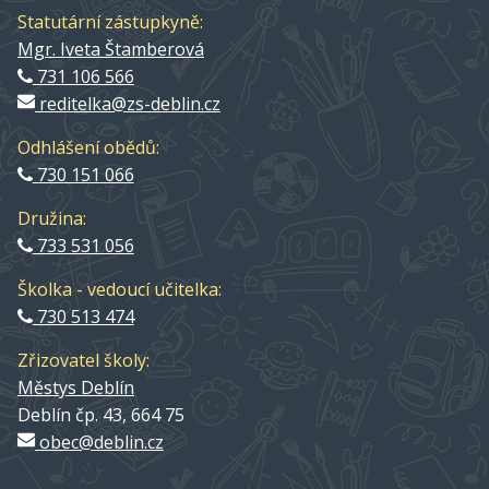
Statutární zástupkyně:
Mgr. Iveta Štamberová
731 106 566
reditelka@zs-deblin.cz
Odhlášení obědů:
730 151 066
Družina:
733 531 056
Školka - vedoucí učitelka:
730 513 474
Zřizovatel školy:
Městys Deblín
Deblín čp. 43, 664 75
obec@deblin.cz