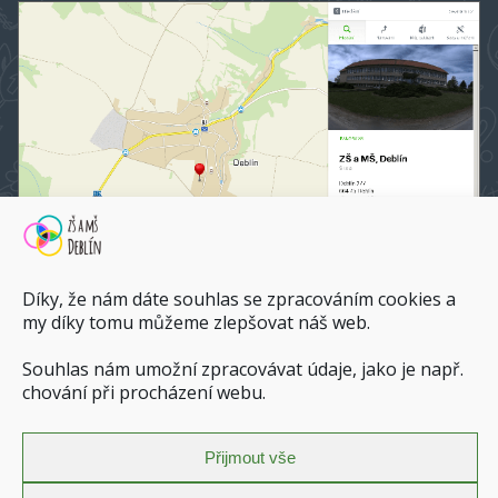
Díky, že nám dáte souhlas se zpracováním cookies a
my díky tomu můžeme zlepšovat náš web.
ZŠ a MŠ Deblín na mapy.cz
Souhlas nám umožní zpracovávat údaje, jako je např.
chování při procházení webu.
Dopravní spojení do ZŠ a MŠ Deblín
Zásady ochrany osobních údajů
Přijmout vše
Povinně zveřejňované informace