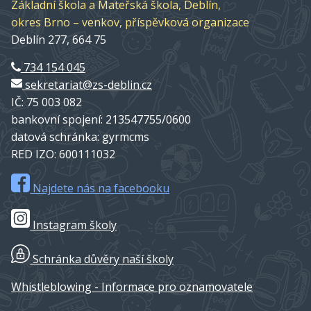
Základní škola a Mateřská škola, Deblín,
okres Brno – venkov, příspěvková organizace
Deblín 277, 664 75
734 154 045
sekretariat@zs-deblin.cz
IČ: 75 003 082
bankovní spojení: 213547755/0600
datová schránka: gyrmcms
RED IZO: 600111032
Najdete nás na facebooku
Instagram školy
Schránka důvěry naší školy
Whistleblowing - Informace pro oznamovatele