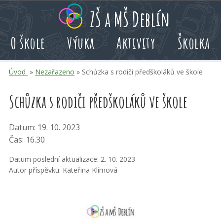
Přeskoč
Přeskoč
Přeskoč
ZŠ a MŠ Deblín
na
na
na
hlavní
rychlé
kalendář
O škole
Výuka
Aktivity
Školka
obsah
volby
akcí
Úvod
»
Nezařazeno
» Schůzka s rodiči předškoláků ve škole
Schůzka s rodiči předškoláků ve škole
Datum: 19. 10. 2023
Čas: 16.30
Datum poslední aktualizace: 2. 10. 2023
Autor příspěvku: Kateřina Klímová