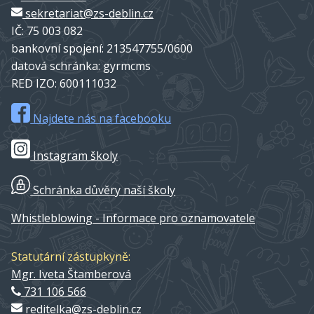
sekretariat@zs-deblin.cz
IČ: 75 003 082
bankovní spojení: 213547755/0600
datová schránka: gyrmcms
RED IZO: 600111032
Najdete nás na facebooku
Instagram školy
Schránka důvěry naší školy
Whistleblowing - Informace pro oznamovatele
Statutární zástupkyně:
Mgr. Iveta Štamberová
731 106 566
reditelka@zs-deblin.cz