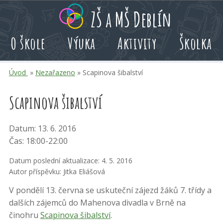
Přeskoč
Přeskoč
Přeskoč
ZŠ a MŠ Deblín
na
na
na
hlavní
rychlé
kalendář
O škole
Výuka
Aktivity
Školka
obsah
volby
akcí
Úvod
»
Nezařazeno
» Scapinova šibalství
Scapinova šibalství
Datum: 13. 6. 2016
Čas: 18:00-22:00
Datum poslední aktualizace: 4. 5. 2016
Autor příspěvku: Jitka Eliášová
V pondělí 13. června se uskuteční zájezd žáků 7. třídy a
dalších zájemců do Mahenova divadla v Brně na
činohru
Scapinova šibalství
.