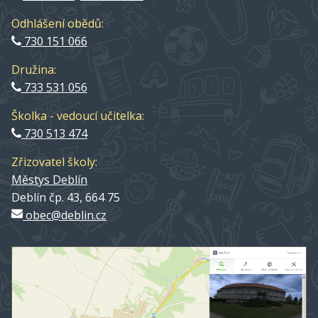
Odhlášení obědů:
730 151 066
Družina:
733 531 056
Školka - vedoucí učitelka:
730 513 474
Zřizovatel školy:
Městys Deblín
Deblín čp. 43, 664 75
obec@deblin.cz