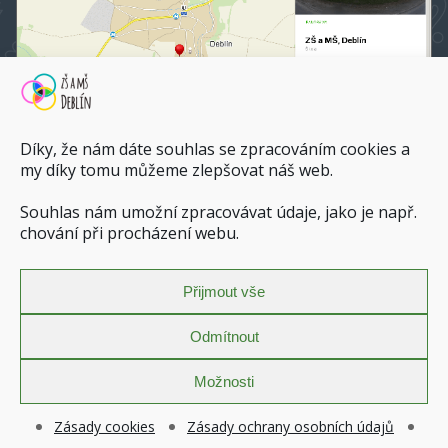
Díky, že nám dáte souhlas se zpracováním cookies a
my díky tomu můžeme zlepšovat náš web.
Souhlas nám umožní zpracovávat údaje, jako je např.
ZŠ a MŠ Deblín na mapy.cz
chování při procházení webu.
Dopravní spojení do ZŠ a MŠ Deblín
Přijmout vše
Zásady ochrany osobních údajů
Povinně zveřejňované informace
Odmítnout
Prohlášení o přístupnosti
Zásady cookies (EU)
Možnosti
Copyright © 2026 |
Základní škola a Mateřská škola Deblín
Zásady cookies
Zásady ochrany osobních údajů
Design & Code ©
vrankova.cz