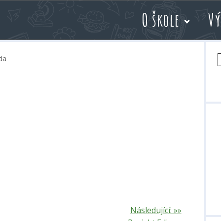
O škole
Vý
V
ída
Následující: »»