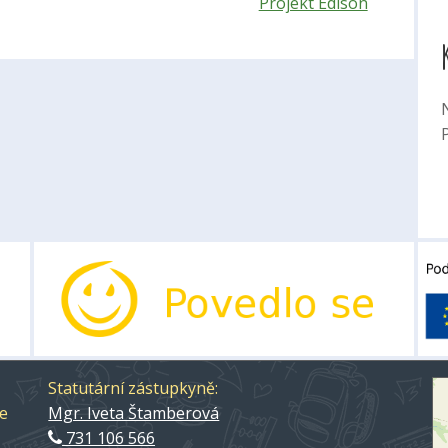
Projekt Edison
P
Statutární zástupkyně:
ce
Mgr. Iveta Štamberová
731 106 566