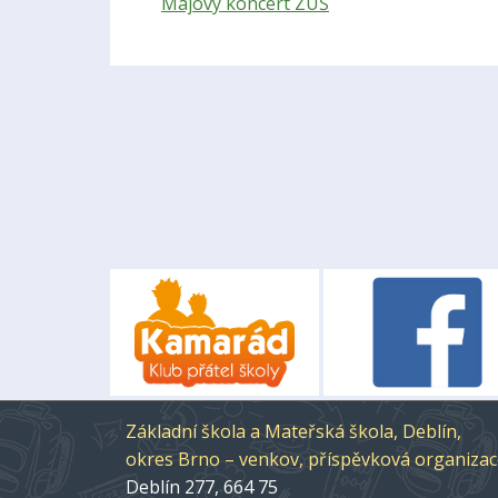
Májový koncert ZUŠ
Základní škola a Mateřská škola, Deblín,
okres Brno – venkov, příspěvková organiza
Deblín 277, 664 75