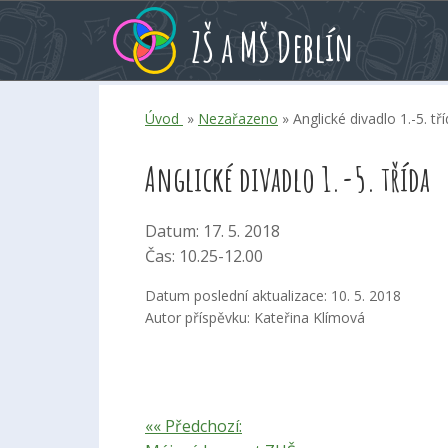
Přeskoč
Přeskoč
Přeskoč
ZŠ a MŠ Deblín
na
na
na
hlavní
rychlé
kalendář
obsah
volby
akcí
Úvod
»
Nezařazeno
» Anglické divadlo 1.-5. tř
Anglické divadlo 1.-5. třída
Datum: 17. 5. 2018
Čas: 10.25-12.00
Datum poslední aktualizace: 10. 5. 2018
Autor příspěvku: Kateřina Klímová
«« Předchozí: