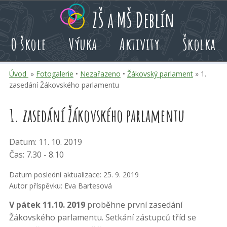
Přeskoč
Přeskoč
Přeskoč
ZŠ a MŠ Deblín
na
na
na
hlavní
rychlé
kalendář
O škole
Výuka
Aktivity
Školka
obsah
volby
akcí
Úvod
»
Fotogalerie
•
Nezařazeno
•
Žákovský parlament
» 1.
zasedání Žákovského parlamentu
1. zasedání Žákovského parlamentu
Datum: 11. 10. 2019
Čas: 7.30 - 8.10
Datum poslední aktualizace: 25. 9. 2019
Autor příspěvku: Eva Bartesová
V pátek 11.10. 2019
proběhne první zasedání
Žákovského parlamentu. Setkání zástupců tříd se