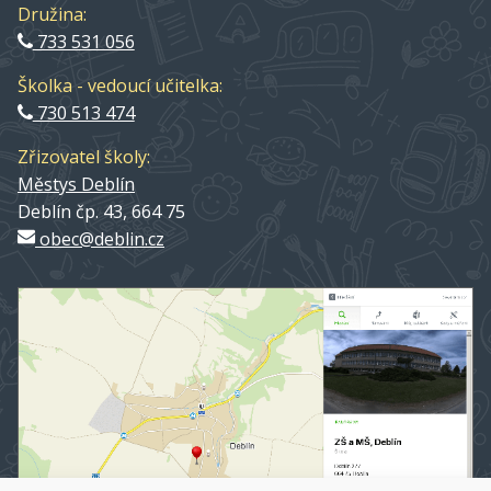
Družina:
733 531 056
Školka - vedoucí učitelka:
730 513 474
Zřizovatel školy:
Městys Deblín
Deblín čp. 43, 664 75
obec@deblin.cz