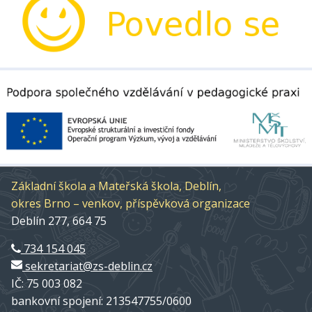
Základní škola a Mateřská škola, Deblín,
okres Brno – venkov, příspěvková organizace
Deblín 277, 664 75
734 154 045
sekretariat@zs-deblin.cz
IČ: 75 003 082
bankovní spojení: 213547755/0600