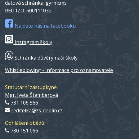
datová schránka: gyrmcms
RED IZO: 600111032
Najdete nás na facebooku
Instagram školy
Schránka důvěry naší školy
Whistleblowing - Informace pro oznamovatele
Statutární zástupkyně:
Mgr. Iveta Štamberová
731 106 566
reditelka@zs-deblin.cz
Odhlášení obědů:
730 151 066