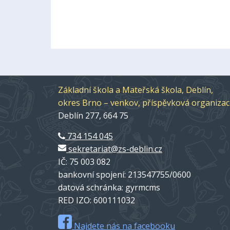
Základní škola a Mateřská škola, Deblín,
okres Brno – venkov, příspěvková organiza
Deblín 277, 664 75
734 154 045
sekretariat@zs-deblin.cz
IČ: 75 003 082
bankovní spojení: 213547755/0600
datová schránka: gyrmcms
RED IZO: 600111032
Najdete nás na facebooku