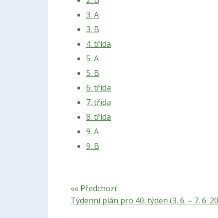
3. A
3. B
4. třída
5. A
5. B
6. třída
7. třída
8. třída
9. A
9. B
«« Předchozí:
Týdenní plán pro 40. týden (3. 6. – 7. 6. 2