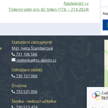
Následující: »»
Týdenní plán pro 42. týden (17.6. – 21.6.2024)
Statutární zástupkyně:
ce
Mgr. Iveta Štamberová
731 106 566
reditelka@zs-deblin.cz
Odhlášení obědů:
730 151 066
Družina:
733 531 056
Školka - vedoucí učitelka:
ZŠ
730 513 474