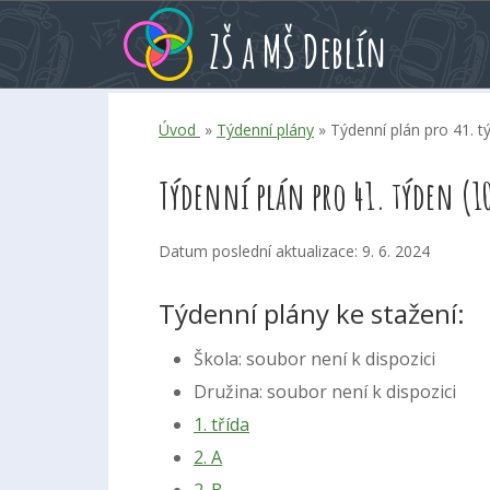
Přeskoč
Přeskoč
Přeskoč
ZŠ a MŠ Deblín
na
na
na
hlavní
rychlé
kalendář
obsah
volby
akcí
Úvod
»
Týdenní plány
» Týdenní plán pro 41. tý
Týdenní plán pro 41. týden (1
Datum poslední aktualizace: 9. 6. 2024
Týdenní plány ke stažení:
Škola: soubor není k dispozici
Družina: soubor není k dispozici
1. třída
2. A
2. B