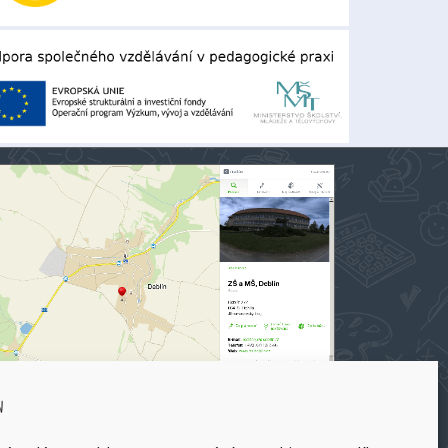
 a MŠ Deblín na mapy.cz