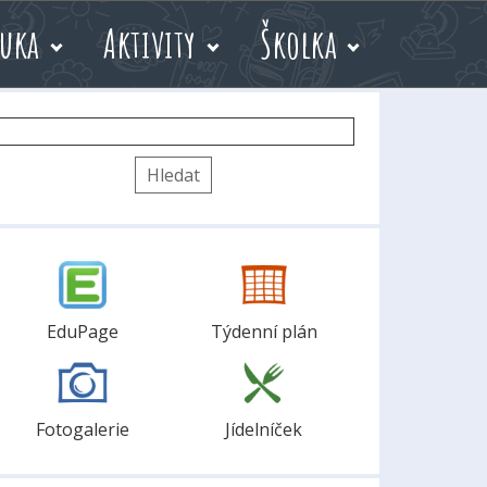
uka
Aktivity
Školka
yhledávání
EduPage
Týdenní plán
Fotogalerie
Jídelníček