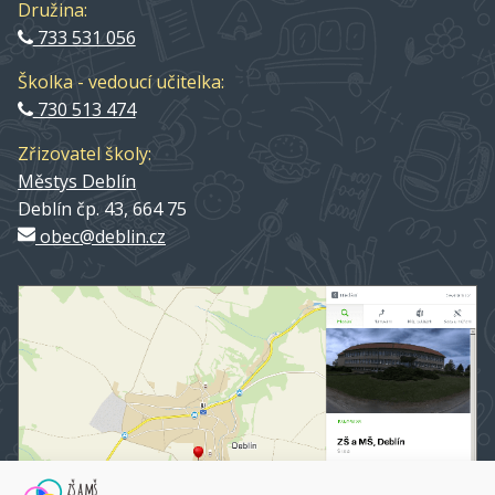
Družina:
733 531 056
Školka - vedoucí učitelka:
730 513 474
Zřizovatel školy:
Městys Deblín
Deblín čp. 43, 664 75
obec@deblin.cz