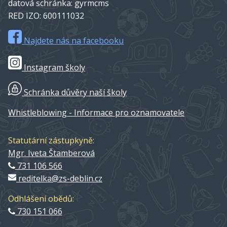
datová schránka: gyrmcms
RED IZO: 600111032
Najdete nás na facebooku
Instagram školy
Schránka důvěry naší školy
Whistleblowing - Informace pro oznamovatele
Statutární zástupkyně:
Mgr. Iveta Štamberová
731 106 566
reditelka@zs-deblin.cz
Odhlášení obědů:
730 151 066