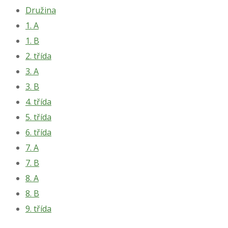
Družina
1. A
1. B
2. třída
3. A
3. B
4. třída
5. třída
6. třída
7. A
7. B
8. A
8. B
9. třída