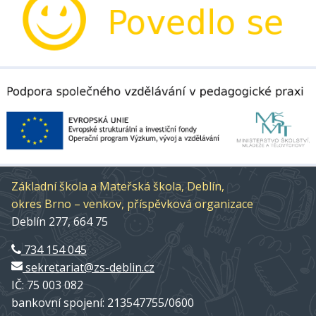
Základní škola a Mateřská škola, Deblín,
okres Brno – venkov, příspěvková organizace
Deblín 277, 664 75
734 154 045
sekretariat@zs-deblin.cz
IČ: 75 003 082
bankovní spojení: 213547755/0600