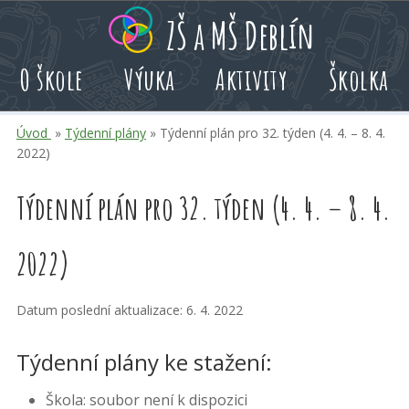
Přeskoč
Přeskoč
Přeskoč
ZŠ a MŠ Deblín
na
na
na
hlavní
rychlé
kalendář
O škole
Výuka
Aktivity
Školka
obsah
volby
akcí
Úvod
»
Týdenní plány
» Týdenní plán pro 32. týden (4. 4. – 8. 4.
2022)
Týdenní plán pro 32. týden (4. 4. – 8. 4.
2022)
Datum poslední aktualizace: 6. 4. 2022
Týdenní plány ke stažení:
Škola: soubor není k dispozici