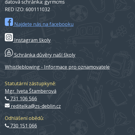
datová schránka: gyrmcms
RED IZO: 600111032
Najdete nás na facebooku
Instagram školy
Schránka důvěry naší školy
Whistleblowing - Informace pro oznamovatele
Statutární zástupkyně:
Mgr. Iveta Štamberová
731 106 566
reditelka@zs-deblin.cz
Odhlášení obědů:
730 151 066