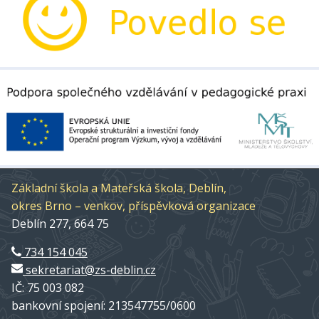
Základní škola a Mateřská škola, Deblín,
okres Brno – venkov, příspěvková organizace
Deblín 277, 664 75
734 154 045
sekretariat@zs-deblin.cz
IČ: 75 003 082
bankovní spojení: 213547755/0600