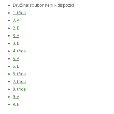
Družina: soubor není k dispozici
1. třída
2. A
2. B
3. A
3. B
4. třída
5. A
5. B
6. třída
7. třída
8. třída
9. A
9. B