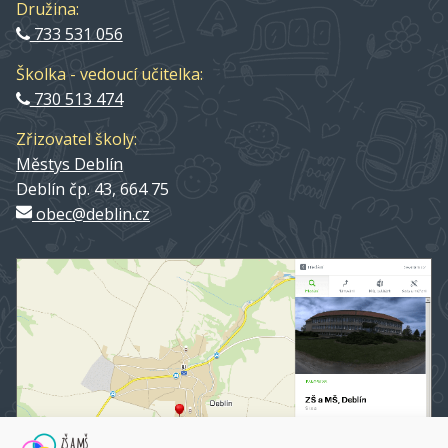
Družina:
733 531 056
Školka - vedoucí učitelka:
730 513 474
Zřizovatel školy:
Městys Deblín
Deblín čp. 43, 664 75
obec@deblin.cz