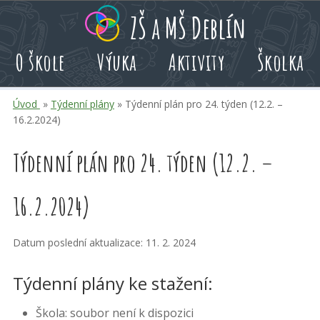
Přeskoč
Přeskoč
Přeskoč
ZŠ a MŠ Deblín
na
na
na
hlavní
rychlé
kalendář
O škole
Výuka
Aktivity
Školka
obsah
volby
akcí
Úvod
»
Týdenní plány
» Týdenní plán pro 24. týden (12.2. –
16.2.2024)
Týdenní plán pro 24. týden (12.2. –
16.2.2024)
Datum poslední aktualizace: 11. 2. 2024
Týdenní plány ke stažení:
Škola: soubor není k dispozici