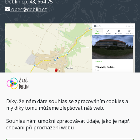
Deblín čp. 43, 664 75
obec@deblin.cz
Díky, že nám dáte souhlas se zpracováním cookies a
my díky tomu můžeme zlepšovat náš web.
Souhlas nám umožní zpracovávat údaje, jako je např.
ZŠ a MŠ Deblín na mapy.cz
chování při procházení webu.