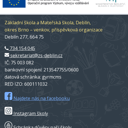
Základní škola a Mateřská škola, Deblín,
okres Brno – venkov, příspěvková organizace
Deblín 277, 664 75
734 154 045
sekretariat@zs-deblin.cz
IČ: 75 003 082
bankovní spojení: 213547755/0600
datová schránka: gyrmcms
RED IZO: 600111032
Najdete nás na facebooku
Instagram školy
Schránka důvěry naší školy