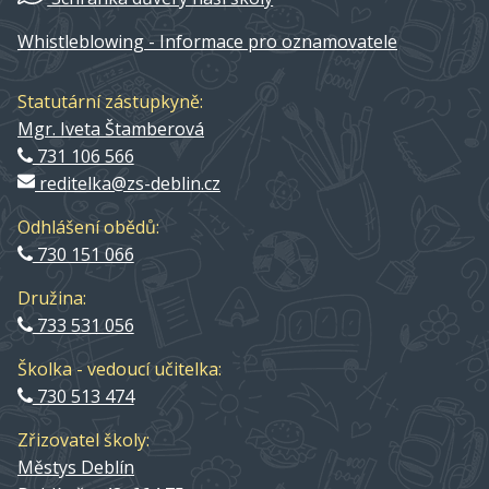
Whistleblowing - Informace pro oznamovatele
Statutární zástupkyně:
Mgr. Iveta Štamberová
731 106 566
reditelka@zs-deblin.cz
Odhlášení obědů:
730 151 066
Družina:
733 531 056
Školka - vedoucí učitelka:
730 513 474
Zřizovatel školy:
Městys Deblín