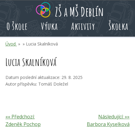
Přeskoč
Přeskoč
Přeskoč
ZŠ a MŠ Deblín
na
na
na
hlavní
rychlé
kalendář
O škole
Výuka
Aktivity
Školka
obsah
volby
akcí
Úvod
» » Lucia Skalníková
Lucia Skalníková
Datum poslední aktualizace: 29. 8. 2025
Autor příspěvku: Tomáš Doležel
«« Předchozí:
Následující: »»
Zdeněk Pochop
Barbora Kyselková