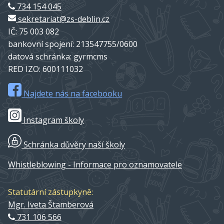
734 154 045
sekretariat@zs-deblin.cz
IČ: 75 003 082
bankovní spojení: 213547755/0600
datová schránka: gyrmcms
RED IZO: 600111032
Najdete nás na facebooku
Instagram školy
Schránka důvěry naší školy
Whistleblowing - Informace pro oznamovatele
Statutární zástupkyně:
Mgr. Iveta Štamberová
731 106 566