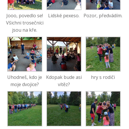
Jooo, povedlo se!
Lidské pexeso.
Pozor, předvádím.
Všichni trosečníci
jsou na kře.
Uhodneš, kdo je
Kdopak bude asi
hry s rodiči
moje dvojice?
vítěz?