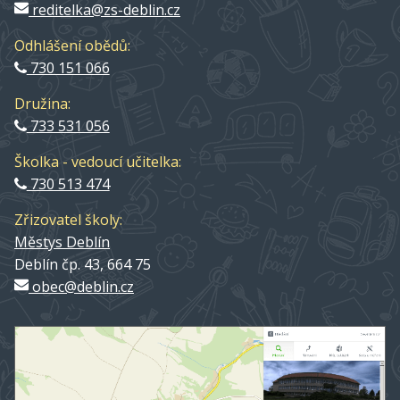
reditelka@zs-deblin.cz
Odhlášení obědů:
730 151 066
Družina:
733 531 056
Školka - vedoucí učitelka:
730 513 474
Zřizovatel školy:
Městys Deblín
Deblín čp. 43, 664 75
obec@deblin.cz