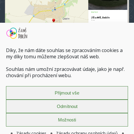
Díky, že nám dáte souhlas se zpracováním cookies a
my díky tomu můžeme zlepšovat náš web.
Souhlas nám umožní zpracovávat údaje, jako je např.
ZŠ a MŠ Deblín na mapy.cz
chování při procházení webu.
Dopravní spojení do ZŠ a MŠ Deblín
Přijmout vše
Zásady ochrany osobních údajů
Povinně zveřejňované informace
Odmítnout
Prohlášení o přístupnosti
Zásady cookies (EU)
Možnosti
Copyright © 2026 |
Základní škola a Mateřská škola Deblín
Zásady cookies
Zásady ochrany osobních údajů