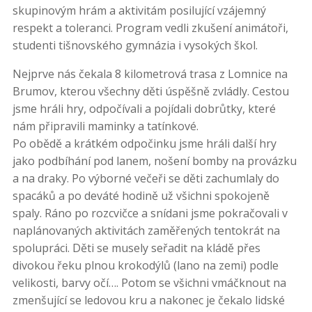
skupinovým hrám a aktivitám posilující vzájemný
respekt a toleranci. Program vedli zkušení animátoři,
studenti tišnovského gymnázia i vysokých škol.
Nejprve nás čekala 8 kilometrová trasa z Lomnice na
Brumov, kterou všechny děti úspěšně zvládly. Cestou
jsme hráli hry, odpočívali a pojídali dobrůtky, které
nám připravili maminky a tatínkové.
Po
obědě
a
krátkém odpočinku jsme hráli další hry
jako podbíhání pod lanem, nošení bomby na provázku
a na draky. Po výborné večeři se děti zachumlaly do
spacáků a po deváté hodině už všichni spokojeně
spaly. Ráno po rozcvičce a snídani jsme pokračovali v
naplánovaných aktivitách zaměřených tentokrát na
spolupráci. Děti se musely seřadit na kládě přes
divokou řeku plnou krokodýlů (lano na zemi) podle
velikosti, barvy očí…. Potom se všichni vmáčknout na
zmenšující se ledovou kru a nakonec je čekalo lidské