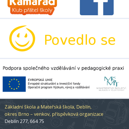
Základní škola a Mateřská škola, Deblín,
okres Brno – venkov, příspěvková organizace
Deblín 277, 664 75