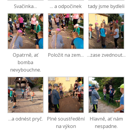
Svačinka…
… a odpočinek
tady jsme bydleli
Opatrně, ať
Položit na zem…
…zase zvednout…
bomba
nevybouchne.
…a odnést pryč.
Plné soustředění
Hlavně, ať nám
na výkon
nespadne.