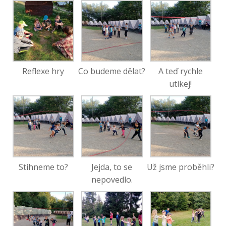
Reflexe hry
Co budeme dělat?
A teď rychle
utíkej!
Stihneme to?
Jejda, to se
Už jsme proběhli?
nepovedlo.