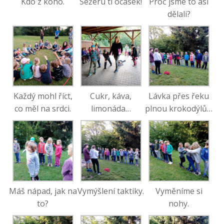
Kdo z koho.
Sežeru ti ocásek!
Proč jsme to asi
dělali?
Každý mohl říct,
Cukr, káva,
Lávka přes řeku
co měl na srdci.
limonáda…
plnou krokodýlů…
Máš nápad, jak na
Vymýšlení taktiky.
Vyměníme si
to?
nohy.