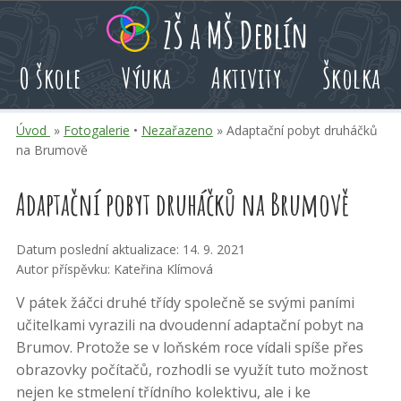
Přeskoč
Přeskoč
Přeskoč
ZŠ a MŠ Deblín
na
na
na
hlavní
rychlé
kalendář
O škole
Výuka
Aktivity
Školka
obsah
volby
akcí
Úvod
»
Fotogalerie
•
Nezařazeno
» Adaptační pobyt druháčků
na Brumově
Adaptační pobyt druháčků na Brumově
Datum poslední aktualizace: 14. 9. 2021
Autor příspěvku: Kateřina Klímová
V pátek žáčci druhé třídy
společně se svými paními
učitelkami
vyrazili na dvoudenní adaptační pobyt na
Brumov. Protože se v loňském roce vídali spíše přes
obrazovky počítačů, rozhodli se využít tuto možnost
nejen ke stmelení třídního kolektivu, ale i ke