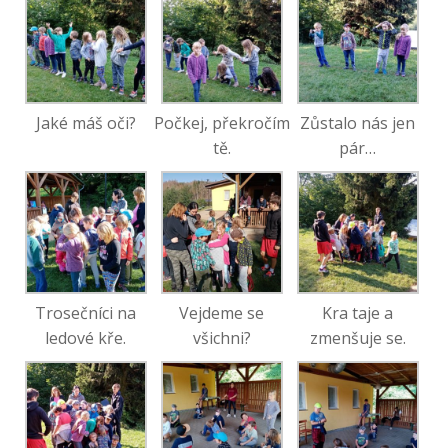
Jaké máš oči?
Počkej, překročím
Zůstalo nás jen
tě.
pár…
Trosečníci na
Vejdeme se
Kra taje a
ledové kře.
všichni?
zmenšuje se.