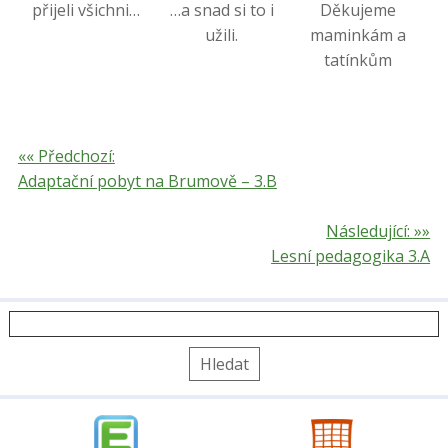
přijeli všichni…
…a snad si to i
Děkujeme
užili.
maminkám a
tatínkům
«« Předchozí:
Adaptační pobyt na Brumově – 3.B
Následující: »»
Lesní pedagogika 3.A
Vyhledávání