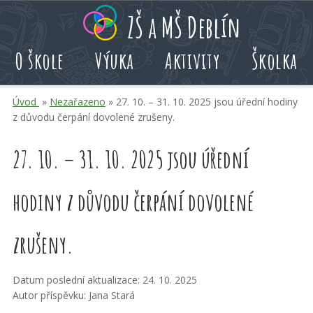
Přeskoč
Přeskoč
Přeskoč
ZŠ a MŠ Deblín
na
na
na
hlavní
rychlé
kalendář
O škole
Výuka
Aktivity
Školka
obsah
volby
akcí
Úvod
»
Nezařazeno
» 27. 10. – 31. 10. 2025 jsou úřední hodiny
z důvodu čerpání dovolené zrušeny.
27. 10. – 31. 10. 2025 jsou úřední
hodiny z důvodu čerpání dovolené
zrušeny.
Datum poslední aktualizace: 24. 10. 2025
Autor příspěvku: Jana Stará