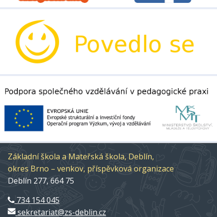
Základní škola a Mateřská škola, Deblín,
okres Brno – venkov, příspěvková organizace
Deblín 277, 664 75
734 154 045
sekretariat@zs-deblin.cz