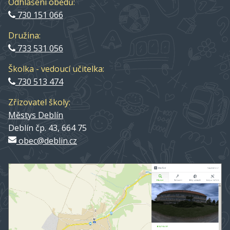
Odhlášení obědů:
730 151 066
Družina:
733 531 056
Školka - vedoucí učitelka:
730 513 474
Zřizovatel školy:
Městys Deblín
Deblín čp. 43, 664 75
obec@deblin.cz