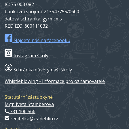
IČ: 75 003 082
bankovní spojení: 213547755/0600
datová schránka: gyrmcms
RED IZO: 600111032
Najdete nás na facebooku
Instagram školy
Schránka důvěry naší školy
Whistleblowing - Informace pro oznamovatele
Statutární zástupkyně:
Mgr. Iveta Štamberová
731 106 566
reditelka@zs-deblin.cz