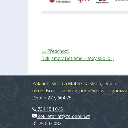
«« Předchozí:
Byli jsme v Betlémě – tedy skoro :)
Základní škola a Mateřská škola, Deblín,
okres Brno – venkov, příspěvková organiza
Deblín 277, 664 75
734 154 045
sekretariat@zs-deblin.cz
IČ: 75 003 082