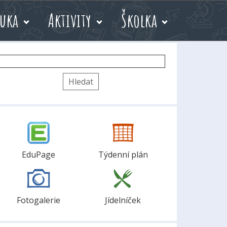
uka
Aktivity
Školka
yhledávání
EduPage
Týdenní plán
Fotogalerie
Jídelníček