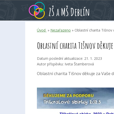
Přeskoč
Přeskoč
Přeskoč
ZŠ a MŠ Deblín
na
na
na
hlavní
rychlé
kalendář
obsah
volby
akcí
Úvod
»
Nezařazeno
» Oblastní charita Tišnov
Oblastní charita Tišnov děkuje
Datum poslední aktualizace: 21. 1. 2023
Autor příspěvku: Iveta Štamberová
Oblastní charita Tišnov děkuje za Vaše da