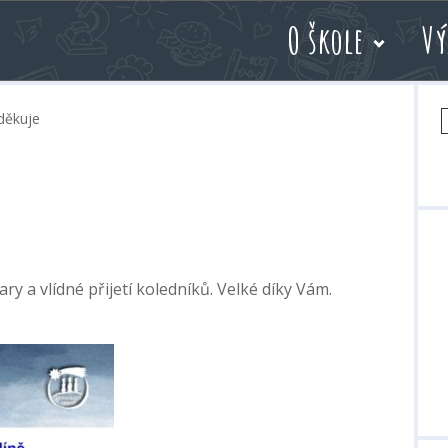
O škole
Vý
V
 děkuje
ry a vlídné přijetí koledníků.
Velké díky Vám.