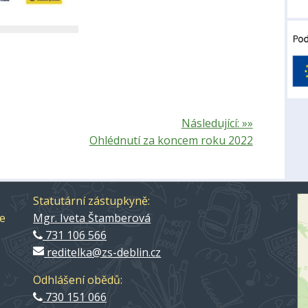
Následující: »»
Ohlédnutí za koncem roku 2022
Statutární zástupkyně:
ce
Mgr. Iveta Štamberová
731 106 566
reditelka@zs-deblin.cz
Odhlášení obědů:
730 151 066